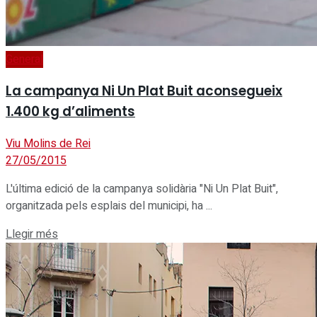
General
La campanya Ni Un Plat Buit aconsegueix
1.400 kg d’aliments
Viu Molins de Rei
27/05/2015
L'última edició de la campanya solidària "Ni Un Plat Buit",
organitzada pels esplais del municipi, ha ...
Details
Llegir més