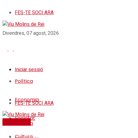
FES-TE SOCI ARA
Divendres, 07 agost, 2026
Iniciar sessió
Política
Economia
FES-TE SOCI ARA
Societat
FES-TE SOCI
Política
Cultura