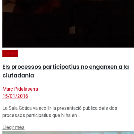
General
Els processos participatius no enganxen a la
ciutadania
Marc Pidelaserra
15/01/2016
La Sala Gòtica va acollir la presentació pública dels dos
processos participatius que hi ha en ...
Details
Llegir més