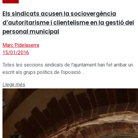
Els sindicats acusen la sociovergència
d’autoritarisme i clientelisme en la gestió del
personal municipal
Marc Pidelaserra
15/01/2016
Totes les seccions sindicals de l'ajuntament han fet arribar un
escrit als grups polítics de l'oposició ...
Details
Llegir més