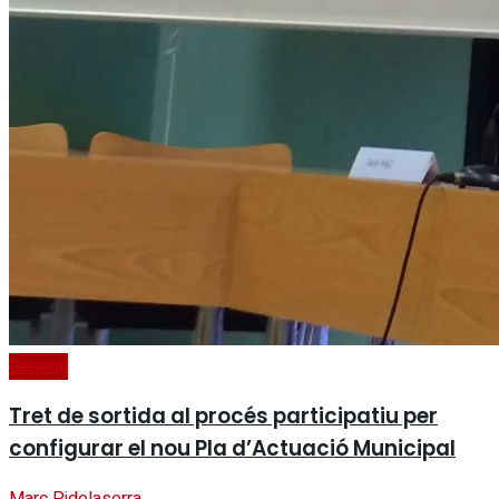
General
Tret de sortida al procés participatiu per
configurar el nou Pla d’Actuació Municipal