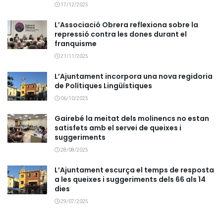
17/12/2025
L’Associació Obrera reflexiona sobre la
repressió contra les dones durant el
franquisme
21/11/2025
L’Ajuntament incorpora una nova regidoria
de Polítiques Lingüístiques
06/10/2025
Gairebé la meitat dels molinencs no estan
satisfets amb el servei de queixes i
suggeriments
28/08/2025
L’Ajuntament escurça el temps de resposta
a les queixes i suggeriments dels 66 als 14
dies
29/07/2025