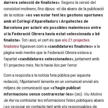
darrera selecció de finalistes»
. Segons la versió del
consistori molinenc, fins dijous -el dia abans de la publicació
de la noticia-
«es van estar fent les gestions oportunes
amb el Col·legi d’Aparelladors i Arquitectes de
Barcelona per aclarir els possibles malentesos entre
si la Federació Obrera havia estat seleccionada o bé
finalista»
. Tot i això, el cert és que
els 21 projectes
finalistes
figuraven com a
«candidatures finalistes»
a la
pàgina web mentre que la Federació Obrera estava a
l’apartat
«candidatures seleccionades»
, juntament amb
51 projectes més. No hi havia lloc per l’error.
Com a resposta a la notícia feta pública per aquesta
redacció, l’Ajuntament lamenta en un comunicat enviat als
mitjans de comunicació que
«s’hagin publicat
informacions sense contrarestar-les»
(sic).
Viu Molins
de Rei
va contrastar les informacions fetes públiques abans
i es va posar en contacte tant amb els responsables de