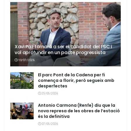
Xavi Paz tornarà a ser el candidat del PSC i
vol aprofundir en un pacte progressista
10/07/2026
El parc Pont de la Cadena per fi
comença a florir, però segueix amb
desperfectes
25/05/2026
Antonio Carmona (Renfe) diu que la
nova represa de les obres de l’estació
és la definitiva
07/05/2026