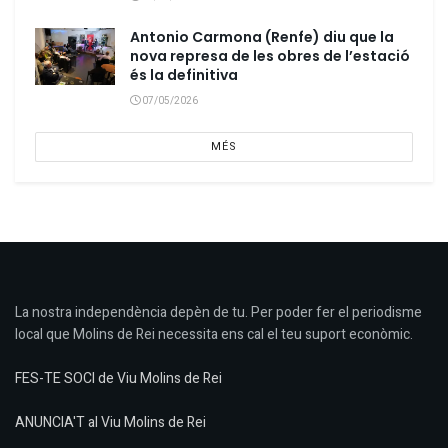
Antonio Carmona (Renfe) diu que la
nova represa de les obres de l’estació
és la definitiva
07/05/2026
MÉS
La nostra independència depèn de tu. Per poder fer el periodisme
local que Molins de Rei necessita ens cal el teu suport econòmic.
FES-TE SOCI de Viu Molins de Rei
ANUNCIA'T al Viu Molins de Rei