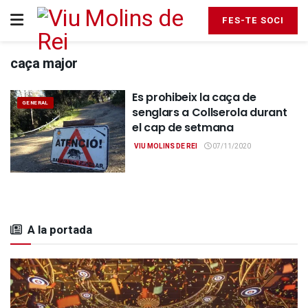
FES-TE SOCI
caça major
Es prohibeix la caça de
GENERAL
senglars a Collserola durant
el cap de setmana
VIU MOLINS DE REI
07/11/2020
A la portada