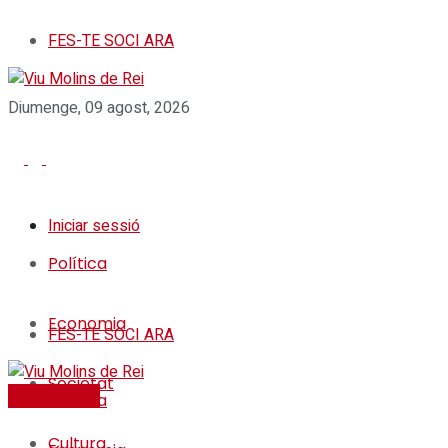
FES-TE SOCI ARA
Diumenge, 09 agost, 2026
Iniciar sessió
Política
Economia
FES-TE SOCI ARA
Societat
FES-TE SOCI
Política
Cultura