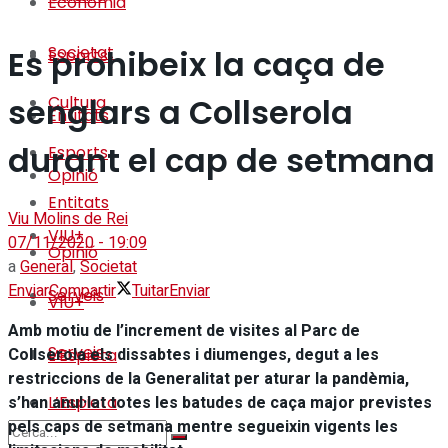
Economia
Societat
Es prohibeix la caça de
Esports
senglars a Collserola
Cultura
Entitats
durant el cap de setmana
Esports
Opinió
Entitats
Viu Molins de Rei
VIU+
07/11/2020 - 19:09
Opinió
a
General
,
Societat
Enviar
Compartir
Tuitar
Enviar
Serveis
VIU+
Amb motiu de l’increment de visites al Parc de
Serveis
Collserola els dissabtes i diumenges, degut a les
L’Espieta
restriccions de la Generalitat per aturar la pandèmia,
s’han anul·lat totes les batudes de caça major previstes
L’Espieta
pels caps de setmana mentre segueixin vigents les