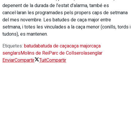
depenent de la durada de l’estat d’alarma, també es
cancel·laran les programades pels propers caps de setmana
del mes novembre. Les batudes de caça major entre
setmana, i totes les vinculades a la caça menor (conills, tords i
tudons), es mantenen.
Etiquetes:
batuda
batuda de caça
caça major
caça
senglars
Molins de Rei
Parc de Collserola
senglar
Enviar
Compartir
Tuit
Compartir