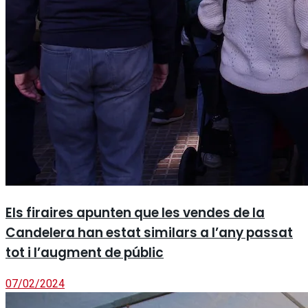
Els firaires apunten que les vendes de la
Candelera han estat similars a l’any passat
tot i l’augment de públic
07/02/2024