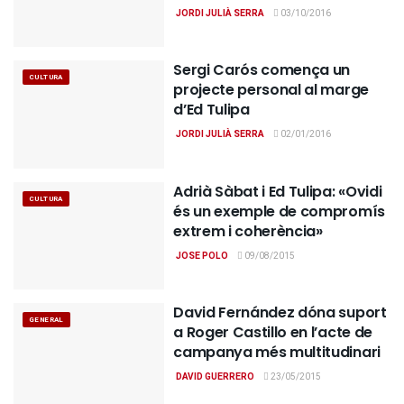
JORDI JULIÀ SERRA
03/10/2016
Sergi Carós comença un
CULTURA
projecte personal al marge
d’Ed Tulipa
JORDI JULIÀ SERRA
02/01/2016
Adrià Sàbat i Ed Tulipa: «Ovidi
CULTURA
és un exemple de compromís
extrem i coherència»
JOSE POLO
09/08/2015
David Fernández dóna suport
GENERAL
a Roger Castillo en l’acte de
campanya més multitudinari
DAVID GUERRERO
23/05/2015