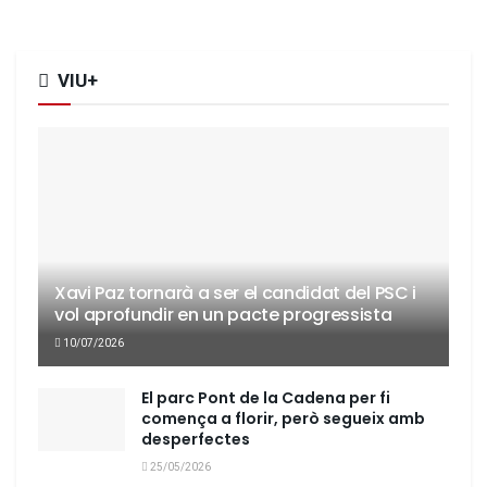
VIU+
Xavi Paz tornarà a ser el candidat del PSC i
vol aprofundir en un pacte progressista
10/07/2026
El parc Pont de la Cadena per fi
comença a florir, però segueix amb
desperfectes
25/05/2026