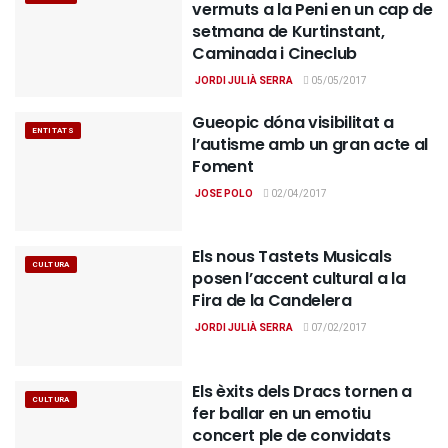
vermuts a la Peni en un cap de
setmana de Kurtinstant,
Caminada i Cineclub
JORDI JULIÀ SERRA
05/05/2017
Gueopic dóna visibilitat a
ENTITATS
l’autisme amb un gran acte al
Foment
JOSE POLO
02/04/2017
Els nous Tastets Musicals
CULTURA
posen l’accent cultural a la
Fira de la Candelera
JORDI JULIÀ SERRA
07/02/2017
Els èxits dels Dracs tornen a
CULTURA
fer ballar en un emotiu
concert ple de convidats