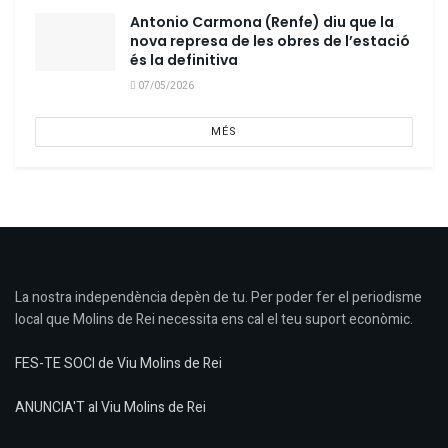
Antonio Carmona (Renfe) diu que la
nova represa de les obres de l’estació
és la definitiva
07/05/2026
MÉS
La nostra independència depèn de tu. Per poder fer el periodisme
local que Molins de Rei necessita ens cal el teu suport econòmic.
FES-TE SOCI de Viu Molins de Rei
ANUNCIA'T al Viu Molins de Rei