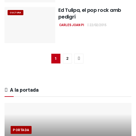
Ed Tulipa, el pop rock amb
CULTURA
pedigrí
CARLES JOAN PI
22/02/2015
1
2
A la portada
PORTADA