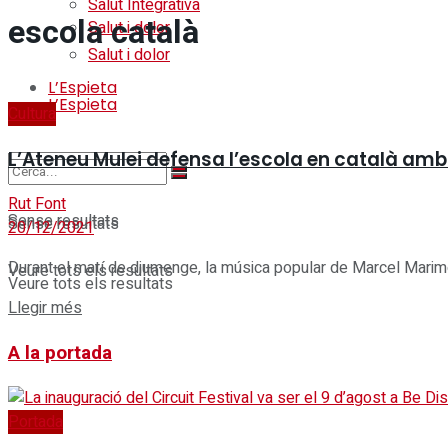
Salut Integrativa
escola català
Salut i dolor
Salut i dolor
L’Espieta
L’Espieta
Cultura
L’Ateneu Mulei defensa l’escola en català am
Rut Font
Sense resultats
Sense resultats
20/12/2021
Durant el matí de diumenge, la música popular de Marcel Marimon 
Veure tots els resultats
Veure tots els resultats
Details
Llegir més
A la portada
Portada