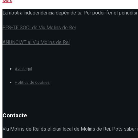
Més
La nostra independència depèn de tu. Per poder fer el periodis
FES-TE SOCI de Viu Molins de Rei
ANUNCIA'T al Viu Molins de Rei
Avís legal
Política de cookies
Contacte
Viu Molins de Rei és el diari local de Molins de Rei. Pots saber