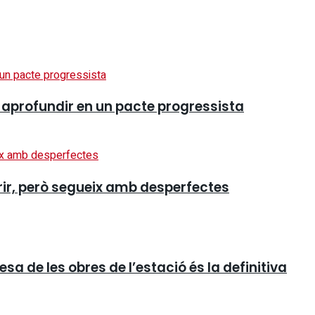
ol aprofundir en un pacte progressista
orir, però segueix amb desperfectes
a de les obres de l’estació és la definitiva