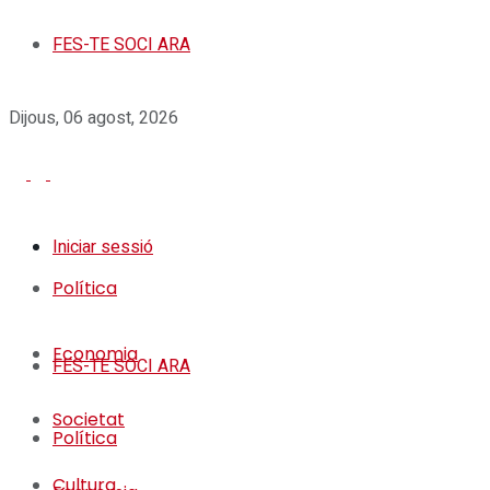
FES-TE SOCI ARA
Dijous, 06 agost, 2026
Iniciar sessió
Política
Economia
FES-TE SOCI ARA
Societat
Política
Cultura