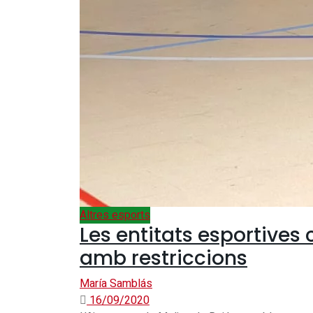
Altres esports
Les entitats esportive
amb restriccions
María Samblás
16/09/2020