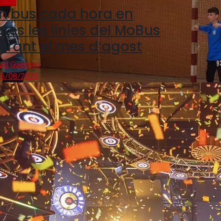
n bus cada hora en
otes les línies del MoBus
urant el mes d’agost
vid Guerrero
6/08/2026