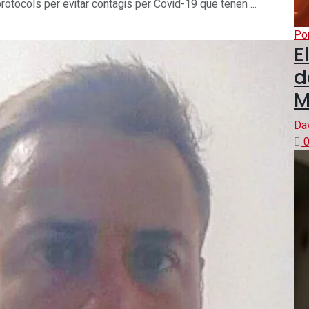
rotocols per evitar contagis per Covid-19 que tenen ...
Po
E
d
M
Da
0