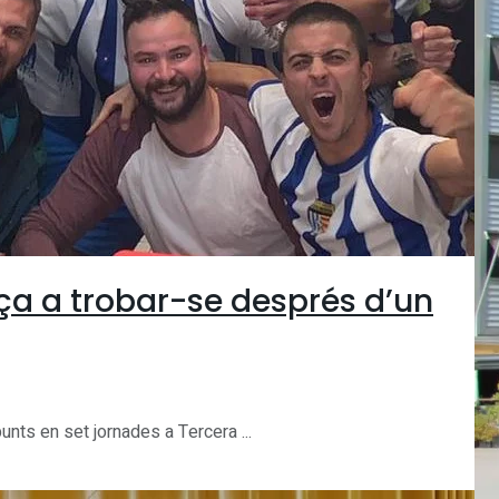
ça a trobar-se després d’un
unts en set jornades a Tercera ...