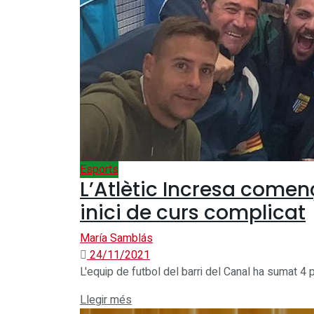
Sense resultats
Sense resultats
Veure tots els resultats
Veure tots els resultats
Esports
L’Atlètic Incresa comen
inici de curs complicat
María Samblás
24/11/2021
L'equip de futbol del barri del Canal ha sumat 4 p
Details
Llegir més