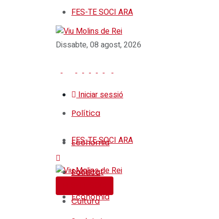
FES-TE SOCI ARA
Dissabte, 08 agost, 2026
Iniciar sessió
Política
FES-TE SOCI ARA
Economia
Societat
Política
FES-TE SOCI
Economia
Cultura