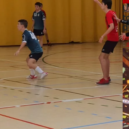
U
t
d
Da
0