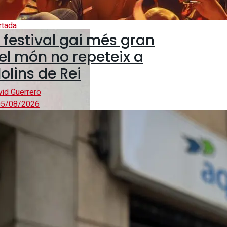
rtada
l festival gai més gran
el món no repeteix a
olins de Rei
vid Guerrero
5/08/2026