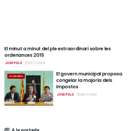
El minut a minut del ple extraordinari sobre les
GENERAL
ordenances 2015
JOSE POLO
07/11/2014
El govern municipal proposa
ECONOMIA
congelar la majoria dels
impostos
JOSE POLO
06/11/2014
A la portada