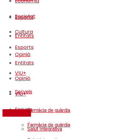
Economia
Societat
Esports
Cultura
Entitats
Esports
Opinió
Entitats
VIU+
Opinió
Serveis
VIU+
Serveis
Farmàcia de guàrdia
FES-TE SOCI
Farmàcia de guàrdia
Salut Integrativa