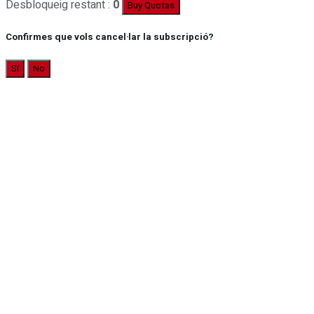
Desbloqueig restant :
0
Buy Quotas
Confirmes que vols cancel·lar la subscripció?
Sí
No