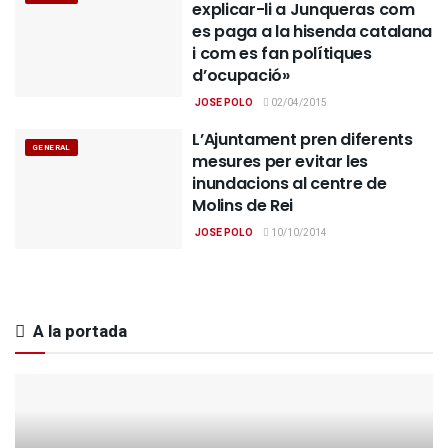
explicar-li a Junqueras com
es paga a la hisenda catalana
i com es fan polítiques
d’ocupació»
JOSE POLO
02/04/2015
L’Ajuntament pren diferents
GENERAL
mesures per evitar les
inundacions al centre de
Molins de Rei
JOSE POLO
10/10/2014
A la portada