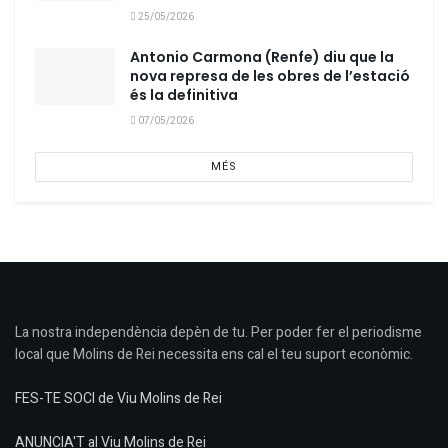
25/05/2026
Antonio Carmona (Renfe) diu que la
nova represa de les obres de l’estació
és la definitiva
07/05/2026
MÉS
La nostra independència depèn de tu. Per poder fer el periodisme
local que Molins de Rei necessita ens cal el teu suport econòmic.
FES-TE SOCI de Viu Molins de Rei
ANUNCIA'T al Viu Molins de Rei