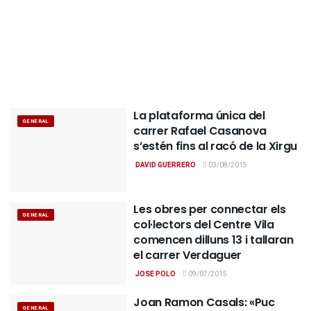
La plataforma única del
GENERAL
carrer Rafael Casanova
s’estén fins al racó de la Xirgu
DAVID GUERRERO
03/08/2015
Les obres per connectar els
GENERAL
col·lectors del Centre Vila
comencen dilluns 13 i tallaran
el carrer Verdaguer
JOSE POLO
09/07/2015
Joan Ramon Casals: «Puc
GENERAL