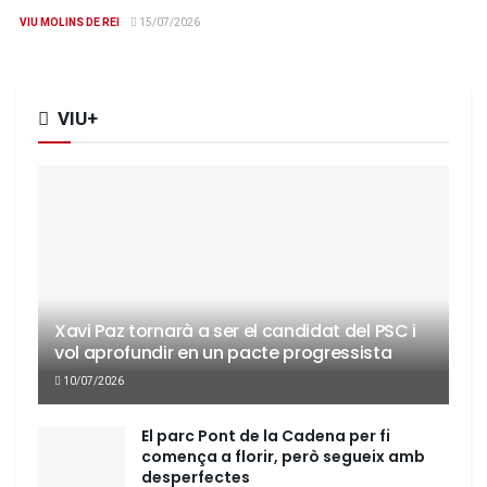
VIU MOLINS DE REI
15/07/2026
VIU+
Xavi Paz tornarà a ser el candidat del PSC i
vol aprofundir en un pacte progressista
10/07/2026
El parc Pont de la Cadena per fi
comença a florir, però segueix amb
desperfectes