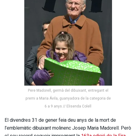
Pere Madorell, germà del dibuixant, entregant el
premi a Maria Ávila, guanyadora de la categoria de
6 a 9 anys // Elisenda Colell
El divendres 31 de gener feia deu anys de la mort de
l’emblemàtic dibuixant molinenc Josep Maria Madorell. Però
el seu record segueix impregnant la
163a edició de la Fira