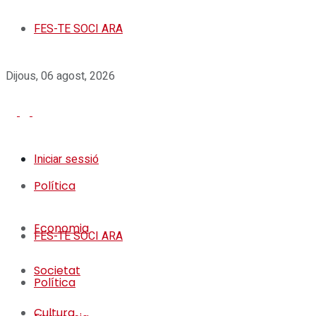
FES-TE SOCI ARA
Dijous, 06 agost, 2026
Iniciar sessió
Política
Economia
FES-TE SOCI ARA
Societat
Política
Cultura