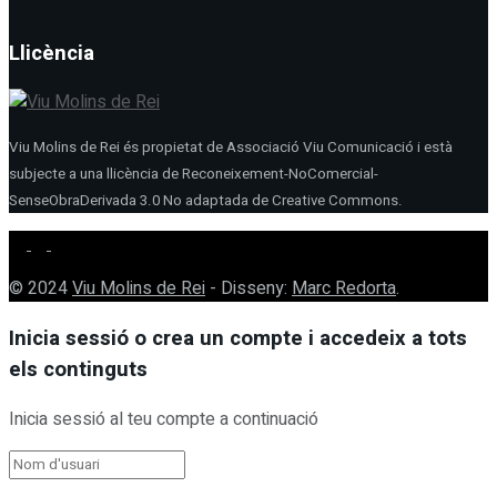
Llicència
Viu Molins de Rei és propietat de Associació Viu Comunicació i està
subjecte a una llicència de Reconeixement-NoComercial-
SenseObraDerivada 3.0 No adaptada de Creative Commons.
© 2024
Viu Molins de Rei
- Disseny:
Marc Redorta
.
Inicia sessió o crea un compte i accedeix a tots
els continguts
Inicia sessió al teu compte a continuació