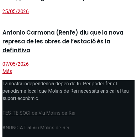
25/05/2026
Antonio Carmona (Renfe) diu que la nova
represa de les obres de l’estació és la
definitiva
07/05/2026
Més
La nostra independència depèn de tu. Per poder fer el
periodisme local que Molins de Rei necessita ens cal el teu
suport econòmic.
FES-TE SOCI de Viu Molins de Rei
ANUNCIA'T al Viu Molins de Rei