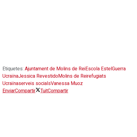
Etiquetes:
Ajuntament de Molins de Rei
Escola Estel
Guerra
Ucraïna
Jessica Revestido
Molins de Rei
refugiats
Ucraïna
serveis socials
Vanessa Muoz
Enviar
Compartir
Tuit
Compartir