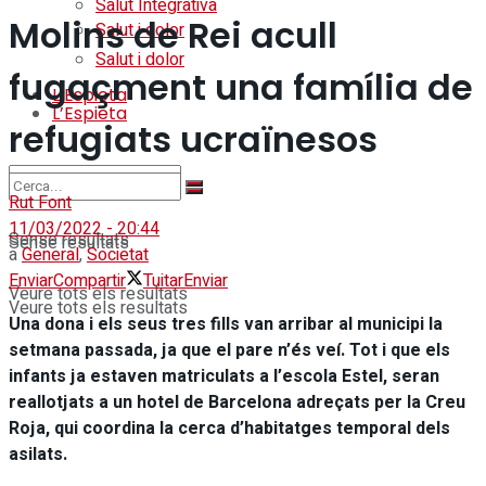
Salut Integrativa
Molins de Rei acull
Salut i dolor
Salut i dolor
fugaçment una família de
L’Espieta
L’Espieta
refugiats ucraïnesos
Rut Font
11/03/2022 - 20:44
Sense resultats
Sense resultats
a
General
,
Societat
Enviar
Compartir
Tuitar
Enviar
Veure tots els resultats
Veure tots els resultats
Una dona i els seus tres fills van arribar al municipi la
setmana passada, ja que el pare n’és veí. Tot i que els
infants ja estaven matriculats a l’escola Estel, seran
reallotjats a un hotel de Barcelona adreçats per la Creu
Roja, qui coordina la cerca d’habitatges temporal dels
asilats.