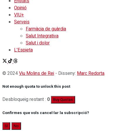
Entitats
Opinió
VIU+
Serveis
Farmàcia de guàrdia
Salut Integrativa
Salut i dolor
L’Espieta
© 2024
Viu Molins de Rei
- Disseny:
Marc Redorta
.
Not enough quota to unlock this post
Desbloqueig restant :
0
Buy Quotas
Confirmes que vols cancel·lar la subscripció?
Sí
No