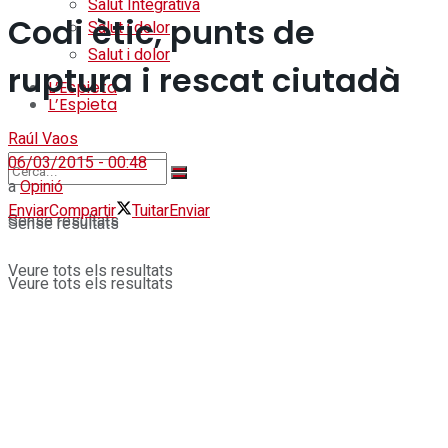
Salut Integrativa
Codi ètic, punts de
Salut i dolor
Salut i dolor
ruptura i rescat ciutadà
L’Espieta
L’Espieta
Raúl Vaos
06/03/2015 - 00:48
a
Opinió
Enviar
Compartir
Tuitar
Enviar
Sense resultats
Sense resultats
Veure tots els resultats
Veure tots els resultats