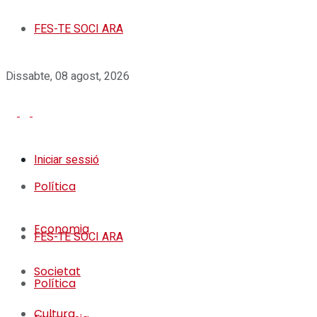
FES-TE SOCI ARA
Dissabte, 08 agost, 2026
Iniciar sessió
Política
Economia
FES-TE SOCI ARA
Societat
Política
Cultura