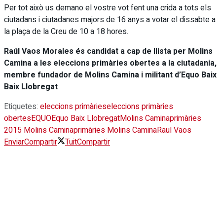
Per tot això us demano el vostre vot fent una crida a tots els
ciutadans i ciutadanes majors de 16 anys a votar el dissabte a
la plaça de la Creu de 10 a 18 hores.
Raúl Vaos Morales és candidat a cap de llista per Molins
Camina a les eleccions primàries obertes a la ciutadania,
membre fundador de Molins Camina i militant d’Equo Baix
Baix Llobregat
Etiquetes:
eleccions primàries
eleccions primàries
obertes
EQUO
Equo Baix Llobregat
Molins Camina
primàries
2015 Molins Camina
primàries Molins Camina
Raul Vaos
Enviar
Compartir
Tuit
Compartir