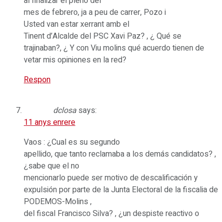
al finalizar el pleno del
mes de febrero, ja a peu de carrer, Pozo i
Usted van estar xerrant amb el
Tinent d’Alcalde del PSC Xavi Paz? , ¿ Qué se
trajinaban?, ¿ Y con Viu molins qué acuerdo tienen de
vetar mis opiniones en la red?
Respon
dclosa
says:
11 anys enrere
Vaos : ¿Cual es su segundo
apellido, que tanto reclamaba a los demás candidatos? ,
¿sabe que el no
mencionarlo puede ser motivo de descalificación y
expulsión por parte de la Junta Electoral de la fiscalia de
PODEMOS-Molins ,
del fiscal Francisco Silva? , ¿un despiste reactivo o