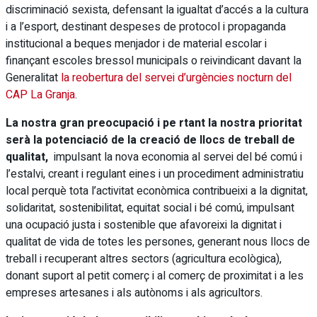
discriminació sexista, defensant la igualtat d’accés a la cultura
i a l’esport, destinant despeses de protocol i propaganda
institucional a beques menjador i de material escolar i
finançant escoles bressol municipals o reivindicant davant la
Generalitat
la reobertura del servei d’urgències nocturn del
CAP La Granja
.
La nostra gran preocupació i pe rtant la nostra prioritat
serà la potenciació de la creació de llocs de treball de
qualitat,
impulsant la nova economia al servei del bé comú i
l’estalvi, creant i regulant eines i un procediment administratiu
local perquè tota l’activitat econòmica contribueixi a la dignitat,
solidaritat, sostenibilitat, equitat social i bé comú, impulsant
una ocupació justa i sostenible que afavoreixi la dignitat i
qualitat de vida de totes les persones, generant nous llocs de
treball i recuperant altres sectors (agricultura ecològica),
donant suport al petit comerç i al comerç de proximitat i a les
empreses artesanes i als autònoms i als agricultors.