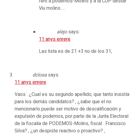
fent a podemos-Molins y a la CUP desde
Viu molins…..
alejo
says:
11 anys enrere
Las lista es de 21 +3 no de los 31,
dclosa
says:
11 anys enrere
Vaos : ¿Cual es su segundo apellido, que tanto insistía
para los demás candidatos? , ¿sabe que el no
mencionarlo puede ser motivo de descalificación y
expulsión de podemos, por parte de la Junta Electoral
de la fiscalia de PODEMOS-Molins, fiscal : Francisco
Silva? , ¿un despiste reactivo o proactivo? ,