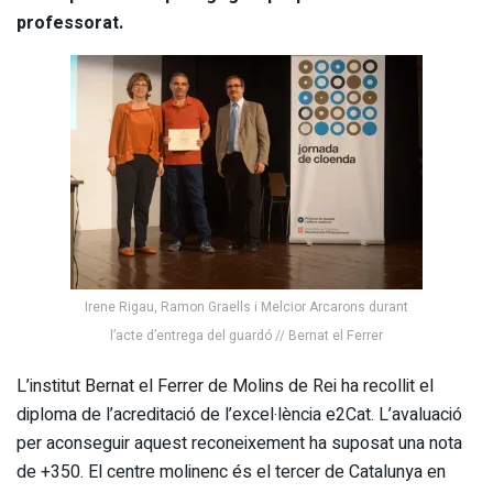
professorat.
Irene Rigau, Ramon Graells i Melcior Arcarons durant
l’acte d’entrega del guardó // Bernat el Ferrer
L’institut Bernat el Ferrer de Molins de Rei ha recollit el
diploma de l’acreditació de l’excel·lència e2Cat. L’avaluació
per aconseguir aquest reconeixement ha suposat una nota
de +350. El centre molinenc és el tercer de Catalunya en