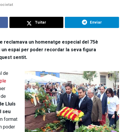
ocietat
Tuitar
Enviar
ue reclamava un homenatge especial del 75è
i un espai per poder recordar la seva figura
quest sentit.
l de
ple
per
p de
de Lluís
l seu
ern format
on poder