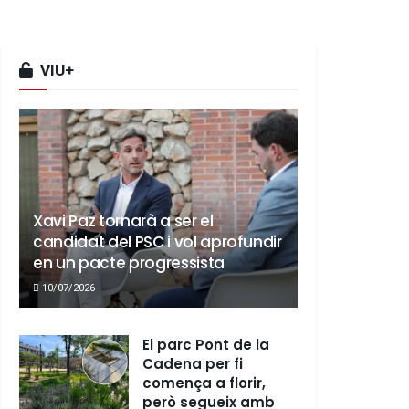
VIU+
Xavi Paz tornarà a ser el
candidat del PSC i vol aprofundir
en un pacte progressista
10/07/2026
El parc Pont de la
Cadena per fi
comença a florir,
però segueix amb