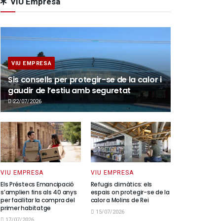
VIU Empresa
VIU EMPRESA
Sis consells per protegir-se de la calor i
gaudir de l’estiu amb seguretat
22/07/2026
VIU EMPRESA
VIU EMPRESA
Els Préstecs Emancipació
Refugis climàtics: els
s’amplien fins als 40 anys
espais on protegir-se de la
per facilitar la compra del
calor a Molins de Rei
primer habitatge
15/07/2026
17/07/2026