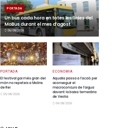
PORTADA
Un bus cada hora en totes les línies del
MoBus durant el mes d’agost
06/08/2026
PORTADA
ECONOMIA
El festival gai més gran del
Aqualia passa a l’acció per
món no repeteix a Molins
aconseguir el
de Rei
macroconcurs de l’aigua
davant la baixa temerària
05/08/2026
de Veolia
04/08/2026