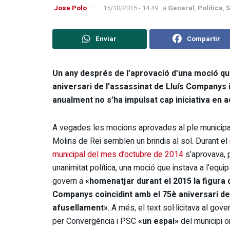
Jose Polo
15/10/2015 - 14:49
a
General
,
Política
,
S
Enviar
Compartir
Un any després de l’aprovació d’una moció q
aniversari de l’assassinat de Lluís Companys 
anualment no s’ha impulsat cap iniciativa en a
A vegades les mocions aprovades al ple municipa
Molins de Rei semblen un brindis al sol. Durant el
municipal del mes d’octubre de 2014
s’aprovava, 
unanimitat política, una moció que instava a l’equi
govern a
«homenatjar durant el 2015 la figura 
Companys coincidint amb el 75è aniversari de
afusellament»
. A més, el text sol·licitava al gov
per Convergència i PSC
«un espai»
del municipi 