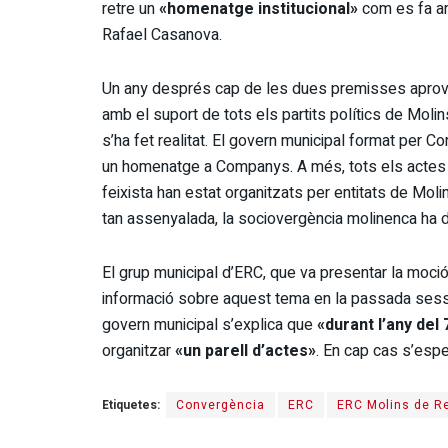
retre un
«homenatge institucional»
com es fa 
Rafael Casanova.
Un any després cap de les dues premisses apro
amb el suport de tots els partits polítics de Molin
s’ha fet realitat. El govern municipal format per 
un homenatge a Companys. A més, tots els actes 
feixista han estat organitzats per entitats de Moli
tan assenyalada, la sociovergència molinenca ha de
El grup municipal d’ERC, que va presentar la moci
informació sobre aquest tema en la passada sessi
govern municipal s’explica que
«durant l’any del
organitzar
«un parell d’actes»
. En cap cas s’espe
Etiquetes:
Convergència
ERC
ERC Molins de R