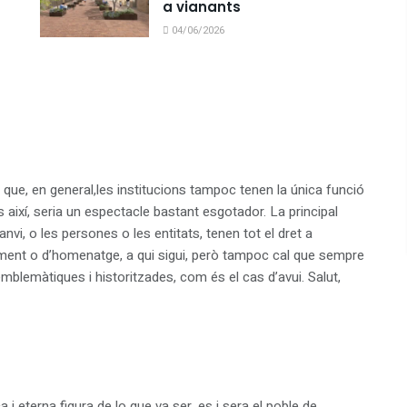
a vianants
04/06/2026
c que, en general,les institucions tampoc tenen la única funció
així, seria un espectacle bastant esgotador. La principal
nvi, o les persones o les entitats, tenen tot el dret a
ment o d’homenatge, a qui sigui, però tampoc cal que sempre
mblemàtiques i historitzades, com és el cas d’avui. Salut,
 i eterna figura de lo que va ser, es i sera el poble de