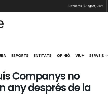
Divendres, 07 agost, 2026
URA
ESPORTS
ENTITATS
OPINIÓ
VIU+
SERVEIS
luís Companys no
un any després de la