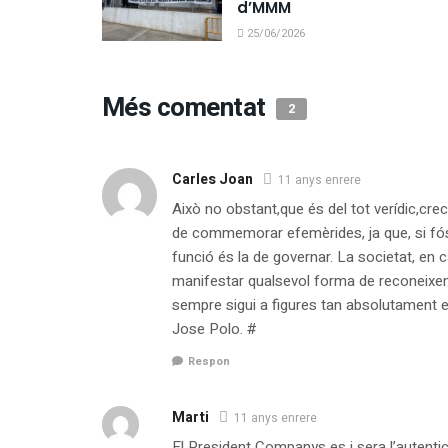
d’MMM
25/06/2026
Més comentat
2
Carles Joan
11 anys enrere
Això no obstant,que és del tot verídic,cre
de commemorar efemèrides, ja que, si fós 
funció és la de governar. La societat, en ca
manifestar qualsevol forma de reconeixe
sempre sigui a figures tan absolutament e
Jose Polo. #
Respon
Marti
11 anys enrere
El President Companys es i sera l’autentica