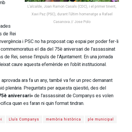
amb
L’alcalde, Joan Ramon Casals (CDC), i el primer tinent,
Xavi Paz (PSC), durant l’últim homenatge a Rafael
Casanova // Jose Polo
vades
s de Rei
Convergència i PSC no ha proposat cap espai per poder fer-li
commemoratius el dia del 75è aniversari de l’assassinat
ns de Rei, sense l’impuls de l’Ajuntament. En una jornada
ixat caure aquesta efemèride en l’oblit institucional.
ó aprovada ara fa un any, també va fer un prec demanant
ó plenària. Preguntats per aquesta qüestió, des del
 75è aniversari»
de l’assassinat de Companys es volen
cifica quan es faran ni quin format tindran.
ei
Lluís Companys
memòria històrica
ple municipal