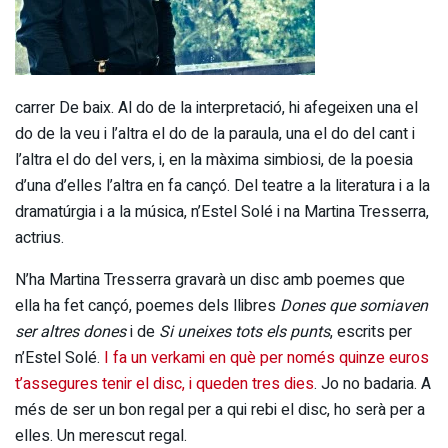
carrer De baix. Al do de la interpretació, hi afegeixen una el
do de la veu i l’altra el do de la paraula, una el do del cant i
l’altra el do del vers, i, en la màxima simbiosi, de la poesia
d’una d’elles l’altra en fa cançó. Del teatre a la literatura i a la
dramatúrgia i a la música, n’Estel Solé i na Martina Tresserra,
actrius.
N’ha Martina Tresserra gravarà un disc amb poemes que
ella ha fet cançó, poemes dels llibres
Dones que somiaven
ser altres dones
i de
Si uneixes tots els punts
, escrits per
n’Estel Solé.
I fa un verkami en què per només quinze euros
t’assegures tenir el disc, i queden tres dies
. Jo no badaria. A
més de ser un bon regal per a qui rebi el disc, ho serà per a
elles. Un merescut regal.