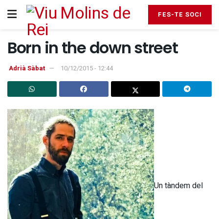
FES-TE SOCI
Born in the down street
Adrià Sàbat
10/12/2015 - 12:44
Un tàndem del