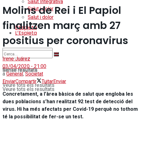
Salut Integrativa
Molins de Rei i El Papiol
Salut i dolor
Salut i dolor
finalitzen març amb 27
L’Espieta
L’Espieta
positius per coronavirus
Irene Juárez
03/04/2020 - 21:00
Sense resultats
Sense resultats
a
General
,
Societat
Enviar
Compartir
Tuitar
Enviar
Veure tots els resultats
Veure tots els resultats
Concretament, a l’àrea bàsica de salut que engloba les
dues poblacions s’han realitzat 92 test de detecció del
virus. Hi ha més afectats per Covid-19 perquè no tothom
té la possibilitat de fer-se un test.