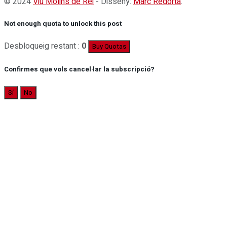
© 2024
Viu Molins de Rei
- Disseny:
Marc Redorta
.
Not enough quota to unlock this post
Desbloqueig restant :
0
Buy Quotas
Confirmes que vols cancel·lar la subscripció?
Sí
No