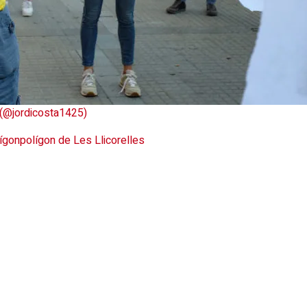
 (@jordicosta1425)
ígon
polígon de Les Llicorelles