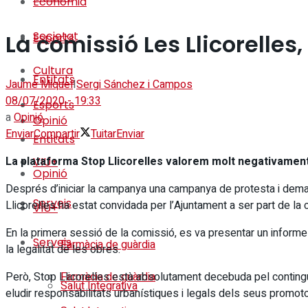
Economia
Societat
La comissió Les Llicorelles
Esports
Cultura
Entitats
Jaume Miquel
I
Sergi Sánchez i Campos
08/07/2020 - 19:33
Esports
a
Opinió
Opinió
Enviar
Compartir
Tuitar
Enviar
Entitats
La plataforma Stop Llicorelles valorem molt negativament 
VIU+
Opinió
Després d’iniciar la campanya una campanya de protesta i deman
Serveis
Llicorelles ha estat convidada per l’Ajuntament a ser part de la
VIU+
En la primera sessió de la comissió, es va presentar un informe 
Serveis
Farmàcia de guàrdia
la legalitat de les obres.
Però, Stop Llicorelles està absolutament decebuda pel contingut d
Farmàcia de guàrdia
Salut Integrativa
eludir responsabilitats urbanístiques i legals dels seus promoto