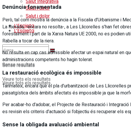
Salut Integrativa
Denúncia fonamentada
Salut i dolor
Salut i dolor
Però, tal com mostra la denúncia a la Fiscalia d’Urbanisme i Me
L’Espieta
La Rierada, -encara no resolta-, a Les Llicorelles s’han fet obr
L’Espieta
forestalment i part de la Xarxa Natura UE 2000, no es podien uti
Rabella a tocar de la riera.
No resulta en cap cas admissible afectar un espai natural en què
administracions competents ho hagin tolerat.
Sense resultats
Sense resultats
La restauració ecològica és impossible
Veure tots els resultats
Veure tots els resultats
Tanmateix, encara que el pla d’urbanització de Les Llicorelles p
paisatgística dels àmbits afectats és impossible ja que la morfol
Per acabar-ho d’adobar, el Projecte de Restauració i Integració
es revisin els criteris d’actuació si l’objectiu és recuperar els es
Sense la obligada avaluació ambiental