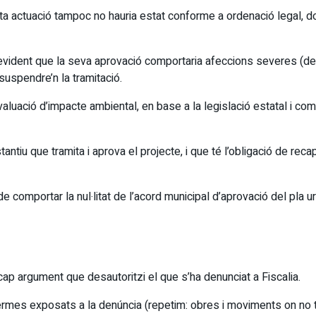
a actuació tampoc no hauria estat conforme a ordenació legal, donc
a evident que la seva aprovació comportaria afeccions severes (des
suspendre’n la tramitació.
aluació d’impacte ambiental, en base a la legislació estatal i com
ntiu que tramita i aprova el projecte, i que té l’obligació de reca
de comportar la nul·litat de l’acord municipal d’aprovació del pla 
cap argument que desautoritzi el que s’ha denunciat a Fiscalia.
rmes exposats a la denúncia (repetim: obres i moviments on no toca