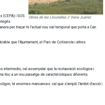
ius (CEPA) i SOS
Obres de les Llicorelles // Irene Juárez
otegits
nera per traçar-hi l’actual nou vial temporal que porta a Can
cable que l’Ajuntament, el Parc de Collserola i altres
s intermedis, cal assenyalar que la restauració ecològica i
ona lloc a un nou paisatge de característiques diferents.
olígon, té enormes mancances: cal que s’ampliï l’àmbit d’acció i