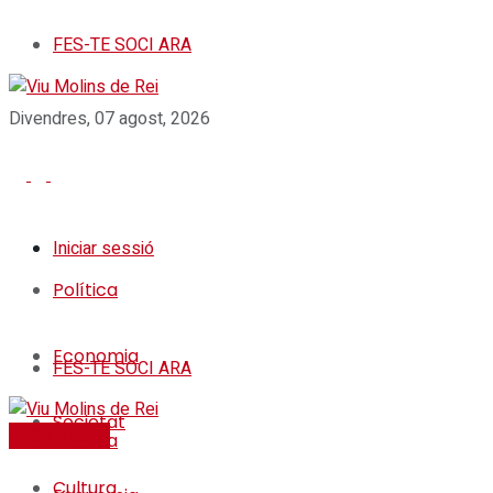
FES-TE SOCI ARA
Divendres, 07 agost, 2026
Iniciar sessió
Política
Economia
FES-TE SOCI ARA
Societat
FES-TE SOCI
Política
Cultura