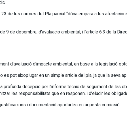
ic.
icle 23 de les normes del Pla parcial “dóna empara a les afectacio
 de 9 de desembre, d’avaluació ambiental; i l’article 6.3 de la Dire
ment d’avaluació d’impacte ambiental, en base a la legislació estata
 no es pot aixoplugar en un simple article del pla, ja que la seva 
ra profunda decepció per l’informe tècnic de seguiment de les ob
mitzar les responsabilitats que en responen, i d’eludir les obliga
 justificacions i documentació aportades en aquesta comissió.