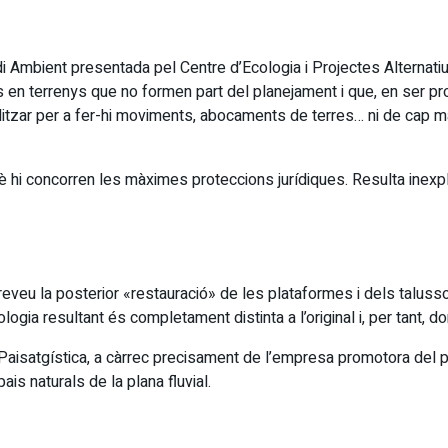
di Ambient presentada pel Centre d’Ecologia i Projectes Alternat
es en terrenys que no formen part del planejament i que, en ser pr
litzar per a fer-hi moviments, abocaments de terres… ni de cap ma
 hi concorren les màximes proteccions jurídiques. Resulta inexpli
reveu la posterior «restauració» de les plataformes i dels talusso
ogia resultant és completament distinta a l’original i, per tant, d
 Paisatgística, a càrrec precisament de l’empresa promotora del p
pais naturals de la plana fluvial.