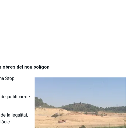
?
s obres del nou polígon.
rma Stop
de justificar-ne
e la legalitat,
lògic.