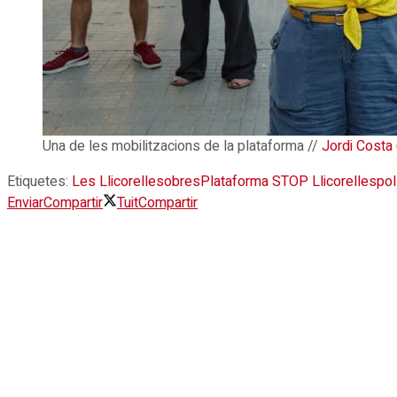
Una de les mobilitzacions de la plataforma //
Jordi Costa
Etiquetes:
Les Llicorelles
obres
Plataforma STOP Llicorelles
pol
Enviar
Compartir
Tuit
Compartir