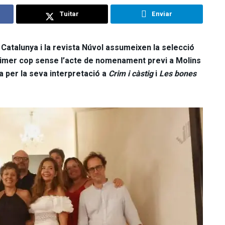
Tuitar
Enviar
atalunya i la revista Núvol assumeixen la selecció
primer cop sense l’acte de nomenament previ a Molins
la per la seva interpretació a
Crim i càstig
i
Les bones