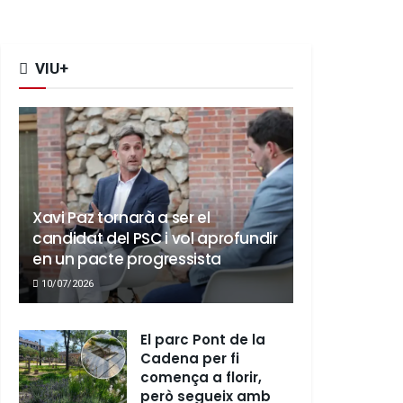
VIU+
Xavi Paz tornarà a ser el
candidat del PSC i vol aprofundir
en un pacte progressista
10/07/2026
El parc Pont de la
Cadena per fi
comença a florir,
però segueix amb