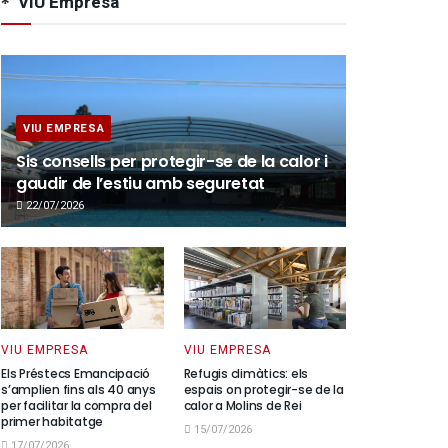
VIU Empresa
VIU EMPRESA
Sis consells per protegir-se de la calor i
gaudir de l’estiu amb seguretat
22/07/2026
VIU EMPRESA
VIU EMPRESA
Els Préstecs Emancipació
Refugis climàtics: els
s’amplien fins als 40 anys
espais on protegir-se de la
per facilitar la compra del
calor a Molins de Rei
primer habitatge
15/07/2026
17/07/2026