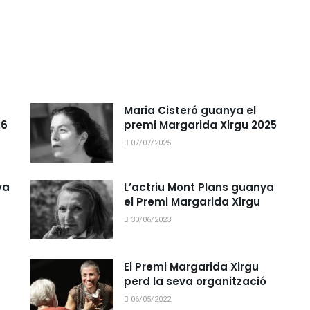
Maria Cisteró guanya el
26
premi Margarida Xirgu 2025
07/07/2025
ya
L’actriu Mont Plans guanya
el Premi Margarida Xirgu
30/06/2023
El Premi Margarida Xirgu
perd la seva organització
06/05/2022