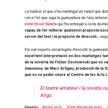
La tradició sí que s’ha mantingut en l’anell que dis
i en el fet que sigui la guanyadora de l’any anterio
estat Roser Batalla
qui l’ha entregat a Iscla destaca
capaç de fer millorar qualsevol proposta escè
servei del text i la proposta de direcció
«, sego
Els vuit experts encarregats d’escollir la guanya
excel·lent interpretació en dos muntatges ta
de la novel·la de Fiódor Dostoievski que es va
intencions,
de Marc Artigau, producció de la S
que es va poder veure al Centre de les Arts L
El teatre amateur i la revista c
Xirgu
Etiquetes:
Miriam Iscla
Premi Margarida Xirgu