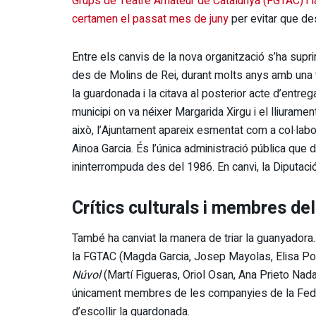
Grups de Teatre Amateur de Catalunya (FGTAC) i l
certamen el passat mes de juny
per evitar que d
Entre els canvis de la nova organització s’ha supri
des de Molins de Rei, durant molts anys amb una t
la guardonada i la citava al posterior acte d’entrega
municipi on va néixer Margarida Xirgu i el lliuramen
això, l’Ajuntament apareix esmentat com a col·labora
Ainoa Garcia. És l’única administració pública que
ininterrompuda des del 1986. En canvi, la Diputac
Crítics culturals i membres del
També ha canviat la manera de triar la guanyador
la FGTAC (Magda Garcia, Josep Mayolas, Elisa Poch 
Núvol
(Martí Figueras, Oriol Osan, Ana Prieto Nadal
únicament membres de les companyies de la Fede
d’escollir la guardonada.