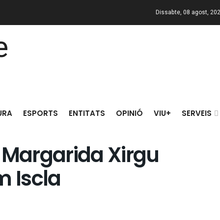
Dissabte, 08 agost, 20
URA
ESPORTS
ENTITATS
OPINIÓ
VIU+
SERVEIS
 Margarida Xirgu
m Iscla