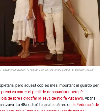
l’equip organitzador, la regidora de Cultura Ainoa Garcia i el director teatral
ropietària, però aquest cop és més important el guardó per
 premi va córrer el perill de desaparèixer perquè
llola després d’agafar la seva gestió fa vuit anys
. Abans,
anitzava. La 48a edició ha anat a càrrec de
la Federació de