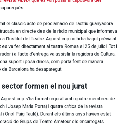
a revista
Núvol
, que es van posar al capdavant del
esaparegués.
mit el clàssic acte de proclamació de l’actriu guanyadora
rucada en directe des de la ràdio municipal que informava
 a l’Institut del Teatre. Aquest cop no hi ha hagut prèvia al
t es va fer directament al teatre Romea el 25 de juliol. Tot i
dor i a l’acte d’entrega va assistir la regidora de Cultura,
 dona suport i posa diners, com porta fent de manera
ió de Barcelona ha desaparegut.
 sector formen el nou jurat
a. Aquest cop s’ha format un jurat amb quatre membres de
i Josep Maria Porta) i quatre crítics de la revista
 i Oriol Puig Taulé). Durant els últims anys havien estat
ració de Grups de Teatre Amateur els encarregats