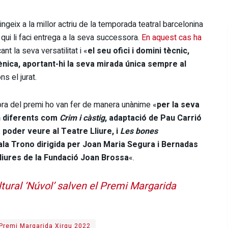
tingeix a la millor actriu de la temporada teatral barcelonina
r qui li faci entrega a la seva successora.
En aquest cas ha
nt la seva versatilitat i «
el seu ofici i domini tècnic,
nica, aportant-hi la seva mirada única sempre al
ns el jurat.
dora del premi ho van fer de manera unànime «
per la seva
n diferents com
Crim i càstig
, adaptació de Pau Carrió
 poder veure al Teatre Lliure, i
Les bones
ala Trono dirigida per Joan Maria Segura i Bernadas
liures de la Fundació Joan Brossa
«.
ultural ‘Núvol’ salven el Premi Margarida
Premi Margarida Xirgu 2022