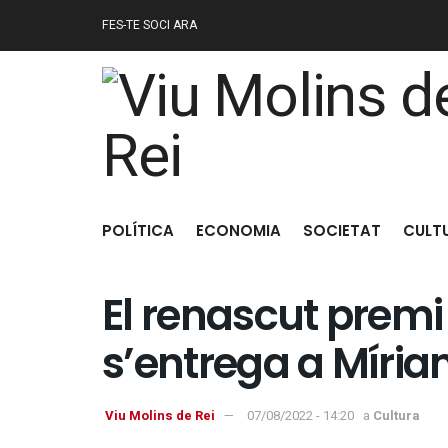
FES-TE SOCI ARA
POLÍTICA
ECONOMIA
SOCIETAT
CULT
El renascut premi
s’entrega a Míria
Viu Molins de Rei
07/08/2022 - 14:20
a
Cultura