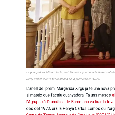
La guanyadora, Míriam Iscla, amb l’anterior guardonada, Roser Batalla, 
Sergi Belbel, que va fer la glossa de la premiada // FGTAC
L’anell del premi Margarida Xirgu ja té una nova p
si mateix que l’actriu guanyadora. Fa uns mesos
el
l’Agrupació Dramàtica de Barcelona va tirar la tova
des del 1973, era la Penya Carlos Lemos qui l’org