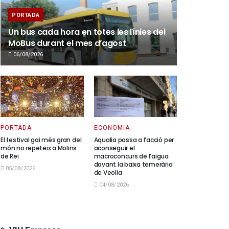
PORTADA
Un bus cada hora en totes les línies del
MoBus durant el mes d’agost
06/08/2026
PORTADA
ECONOMIA
El festival gai més gran del
Aqualia passa a l’acció per
món no repeteix a Molins
aconseguir el
de Rei
macroconcurs de l’aigua
davant la baixa temerària
05/08/2026
de Veolia
04/08/2026