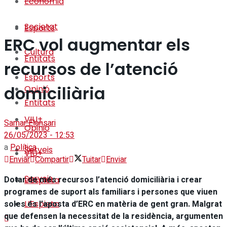
Economia
Societat
Esports
ERC vol augmentar els
Cultura
Entitats
recursos de l’atenció
Esports
domiciliària
Opinió
Entitats
VIU+
Samar Elansari
Opinió
26/05/2023 - 12:53
a
Política
Serveis
VIU+
Enviar
Compartir
Tuitar
Enviar
Serveis
Dotar de més recursos l’atenció domiciliària i crear
L’Espieta
programes de suport als familiars i persones que viuen
soles és l’aposta d’ERC en matèria de gent gran. Malgrat
L’Espieta
que defensen la necessitat de la residència, argumenten