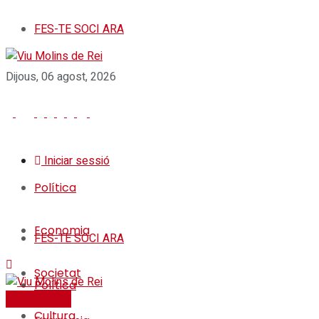
FES-TE SOCI ARA
Dijous, 06 agost, 2026
Iniciar sessió
Política
Economia
FES-TE SOCI ARA
Societat
Política
FES-TE SOCI
Cultura