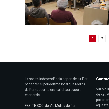
1
2
Contac
La nostra independència depèn de tu. Per
poder fer el periodisme local que Molins
Viu Molin
de Rei necessita ens cal el teu suport
de Rei. 
econòmic.
posar en
aquesta 
FES-TE SOCI de Viu Molins de Rei