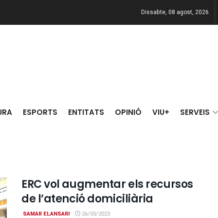
Dissabte, 08 agost, 2026
URA
ESPORTS
ENTITATS
OPINIÓ
VIU+
SERVEIS
ERC vol augmentar els recursos
de l’atenció domiciliària
SAMAR ELANSARI
26/05/2023