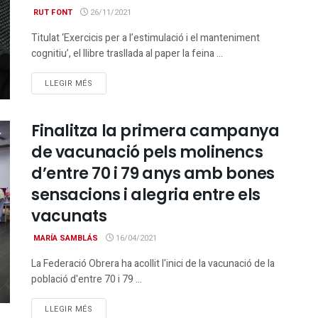
RUT FONT
26/11/2021
Titulat ‘Exercicis per a l’estimulació i el manteniment
cognitiu’, el llibre trasllada al paper la feina ...
DETAILS
LLEGIR MÉS
Finalitza la primera campanya
de vacunació pels molinencs
d’entre 70 i 79 anys amb bones
sensacions i alegria entre els
vacunats
MARÍA SAMBLÁS
16/04/2021
La Federació Obrera ha acollit l'inici de la vacunació de la
població d'entre 70 i 79 ...
DETAILS
LLEGIR MÉS