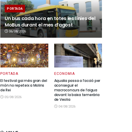
PORTADA
Un bus cada hora en totes les línies del
MoBus durant el mes d’agost
06/08/2026
PORTADA
ECONOMIA
El festival gai més gran del
Aqualia passa a l’acció per
món no repeteix a Molins
aconseguir el
de Rei
macroconcurs de l’aigua
davant la baixa temerària
05/08/2026
de Veolia
04/08/2026