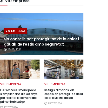
VIU Empresa
VIU EMPRESA
Sis consells per protegir-se de la calor i
gaudir de l’estiu amb seguretat
22/07/2026
VIU EMPRESA
VIU EMPRESA
Els Préstecs Emancipació
Refugis climàtics: els
s’amplien fins als 40 anys
espais on protegir-se de la
per facilitar la compra del
calor a Molins de Rei
primer habitatge
15/07/2026
17/07/2026