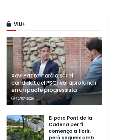
VIU+
Xavi Paz tornarà a ser el
candidat del PSC i vol aprofundir
en un pacte progressista
10/07/2026
El parc Pont de la
Cadena per fi
comença a florir,
però segueix amb