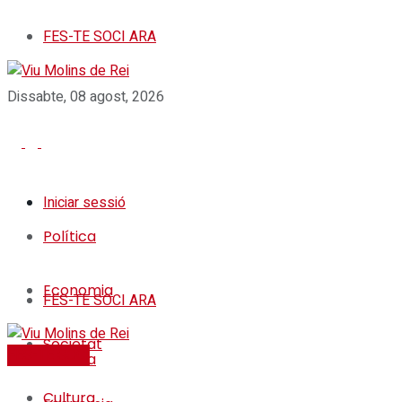
FES-TE SOCI ARA
Dissabte, 08 agost, 2026
Iniciar sessió
Política
Economia
FES-TE SOCI ARA
Societat
FES-TE SOCI
Política
Cultura