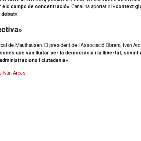
ir els camps de concentració»
. Canal ha aportat el
«context gl
e debat»
.
ectiva»
Amical de Mauthausen. El president de l’Associació Obrera, Ivan Ar
nes que van lluitar per la democràcia i la llibertat, sovint
administracions i ciutadania»
.
ei
Iván Arcas