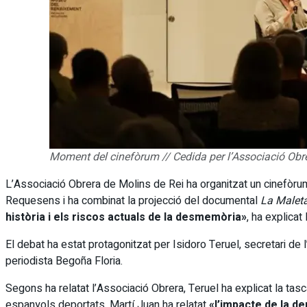
Moment del cinefòrum // Cedida per l’Associació Obr
L’Associació Obrera de Molins de Rei ha organitzat un cinefòrum
Requesens i ha combinat la projecció del documental
La Malet
història i els riscos actuals de la desmemòria»
, ha explicat
El debat ha estat protagonitzat per Isidoro Teruel, secretari de 
periodista Begoña Floria.
Segons ha relatat l’Associació Obrera, Teruel ha explicat la ta
espanyols deportats. Martí Juan ha relatat
«l’impacte de la de