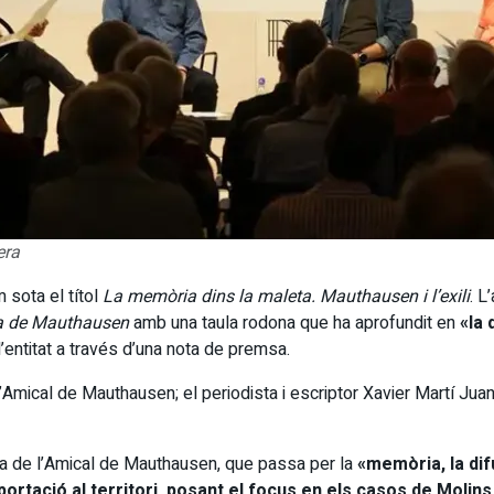
era
 sota el títol
La memòria dins la maleta. Mauthausen i l’exili
. L
a de Mauthausen
amb una taula rodona que ha aprofundit en
«la 
 l’entitat a través d’una nota de premsa.
l’Amical de Mauthausen; el periodista i escriptor Xavier Martí Jua
sca de l’Amical de Mauthausen, que passa per la
«memòria, la dif
portació al territori, posant el focus en els casos de Molins 