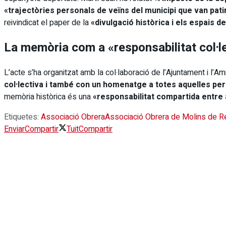
«trajectòries personals de veïns del municipi que van pat
reivindicat el paper de la
«divulgació històrica i els espais d
La memòria com a «responsabilitat col·l
L’acte s’ha organitzat amb la col·laboració de l’Ajuntament i l’
col·lectiva i també con un homenatge a totes aquelles perso
memòria històrica és una
«responsabilitat compartida entre 
Etiquetes:
Associació Obrera
Associació Obrera de Molins de R
Enviar
Compartir
Tuit
Compartir