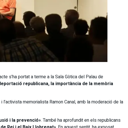
’acte s’ha portat a terme a la Sala Gòtica del Palau de
deportació republicana, la importància de la memòria
n i l’activista memorialista Ramon Canal, amb la moderació de la
usió i la prevenció»
. També ha aprofundit en els republicans
de Rei i el Baix Llobregat»
. En aquest sentit, ha exposat