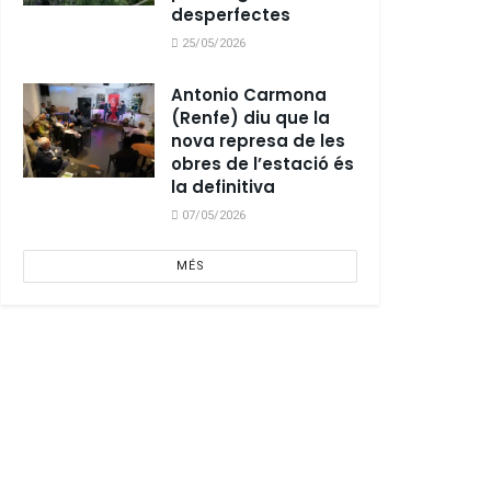
desperfectes
25/05/2026
Antonio Carmona
(Renfe) diu que la
nova represa de les
obres de l’estació és
la definitiva
07/05/2026
MÉS