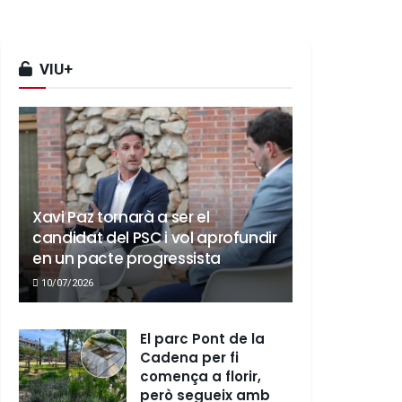
VIU+
Xavi Paz tornarà a ser el
candidat del PSC i vol aprofundir
en un pacte progressista
10/07/2026
El parc Pont de la
Cadena per fi
comença a florir,
però segueix amb