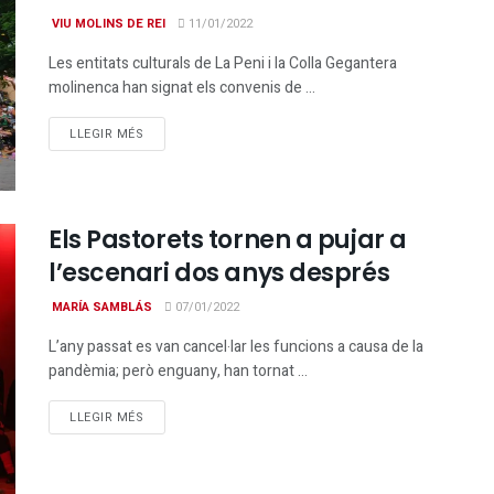
VIU MOLINS DE REI
11/01/2022
Les entitats culturals de La Peni i la Colla Gegantera
molinenca han signat els convenis de ...
DETAILS
LLEGIR MÉS
Els Pastorets tornen a pujar a
l’escenari dos anys després
MARÍA SAMBLÁS
07/01/2022
L’any passat es van cancel·lar les funcions a causa de la
pandèmia; però enguany, han tornat ...
DETAILS
LLEGIR MÉS