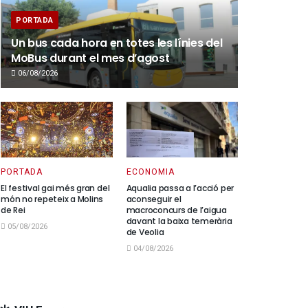
PORTADA
Un bus cada hora en totes les línies del
MoBus durant el mes d’agost
06/08/2026
PORTADA
ECONOMIA
El festival gai més gran del
Aqualia passa a l’acció per
món no repeteix a Molins
aconseguir el
de Rei
macroconcurs de l’aigua
davant la baixa temerària
05/08/2026
de Veolia
04/08/2026