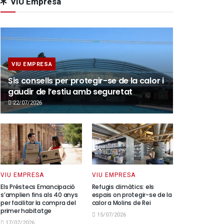
VIU Empresa
VIU EMPRESA
Sis consells per protegir-se de la calor i
gaudir de l’estiu amb seguretat
22/07/2026
VIU EMPRESA
VIU EMPRESA
Els Préstecs Emancipació
Refugis climàtics: els
s’amplien fins als 40 anys
espais on protegir-se de la
per facilitar la compra del
calor a Molins de Rei
primer habitatge
15/07/2026
17/07/2026