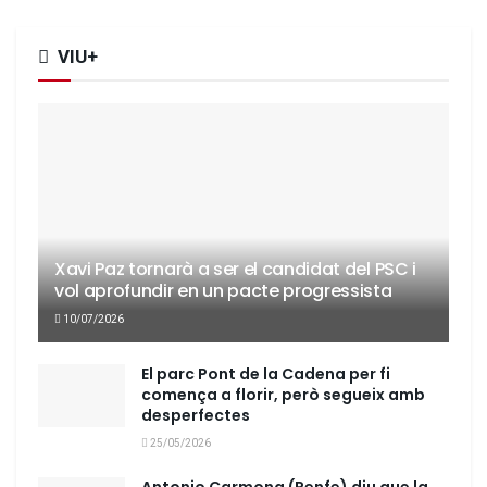
VIU+
Xavi Paz tornarà a ser el candidat del PSC i
vol aprofundir en un pacte progressista
10/07/2026
El parc Pont de la Cadena per fi
comença a florir, però segueix amb
desperfectes
25/05/2026