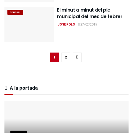
El minut a minut del ple
GENERAL
municipal del mes de febrer
JOSE POLO
27/02/2015
1
2
A la portada