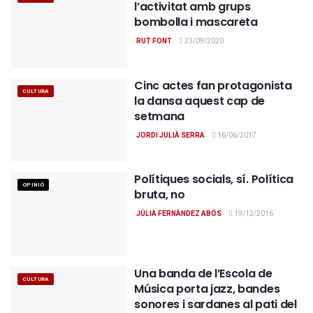
l’activitat amb grups
bombolla i mascareta
RUT FONT
23/09/2020
Cinc actes fan protagonista
CULTURA
la dansa aquest cap de
setmana
JORDI JULIÀ SERRA
16/06/2017
Polítiques socials, sí. Política
OPINIÓ
bruta, no
JÚLIA FERNÀNDEZ ABÓS
19/12/2016
Una banda de l’Escola de
CULTURA
Música porta jazz, bandes
sonores i sardanes al pati del