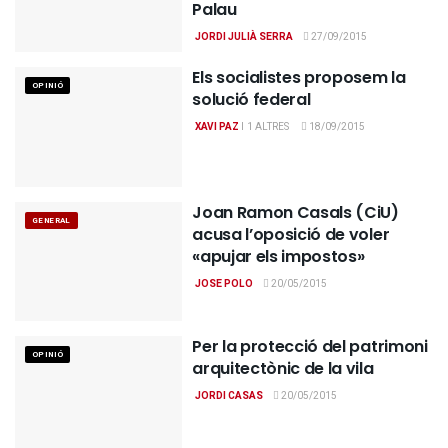
Palau
JORDI JULIÀ SERRA
27/09/2015
Els socialistes proposem la
OPINIÓ
solució federal
XAVI PAZ
I
1 ALTRES
18/09/2015
Joan Ramon Casals (CiU)
GENERAL
acusa l’oposició de voler
«apujar els impostos»
JOSE POLO
20/05/2015
Per la protecció del patrimoni
OPINIÓ
arquitectònic de la vila
JORDI CASAS
20/05/2015