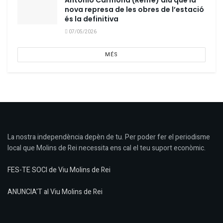
Antonio Carmona (Renfe) diu que la
nova represa de les obres de l’estació
és la definitiva
07/05/2026
MÉS
La nostra independència depèn de tu. Per poder fer el periodisme
local que Molins de Rei necessita ens cal el teu suport econòmic.
FES-TE SOCI de Viu Molins de Rei
ANUNCIA'T al Viu Molins de Rei