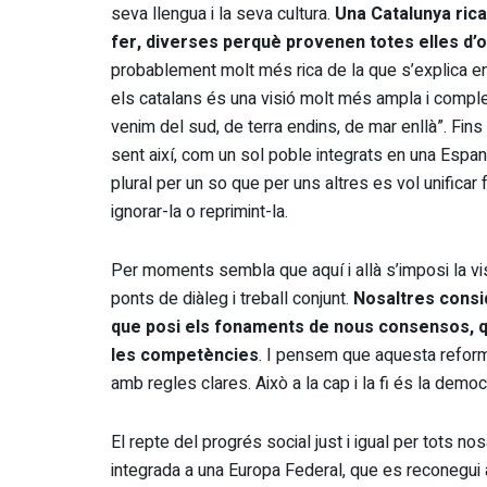
seva llengua i la seva cultura.
Una Catalunya ric
fer, diverses perquè provenen totes elles d’
probablement molt més rica de la que s’explica en 
els catalans és una visió molt més ampla i compl
venim del sud, de terra endins, de mar enllà”. Fins 
sent així, com un sol poble integrats en una Espan
plural per un so que per uns altres es vol unificar 
ignorar-la o reprimint-la.
Per moments sembla que aquí i allà s’imposi la vi
ponts de diàleg i treball conjunt.
Nosaltres consi
que posi els fonaments de nous consensos, que
les competències
. I pensem que aquesta reforma
amb regles clares. Això a la cap i la fi és la democ
El repte del progrés social just i igual per tots no
integrada a una Europa Federal, que es reconegui a