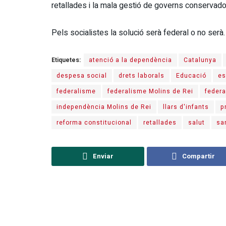
retallades i la mala gestió de governs conservad
Pels socialistes la solució serà federal o no serà.
Etiquetes:
atenció a la dependència
Catalunya
despesa social
drets laborals
Educació
es
federalisme
federalisme Molins de Rei
federa
independència Molins de Rei
llars d'infants
p
reforma constitucional
retallades
salut
sa
Enviar
Compartir