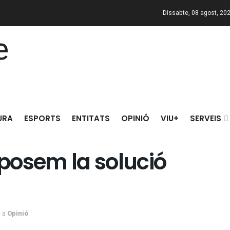
Dissabte, 08 agost, 20
URA
ESPORTS
ENTITATS
OPINIÓ
VIU+
SERVEIS
oposem la solució
a
Opinió