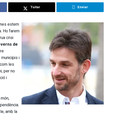
Tuitar
Enviar
lanes estem
a. Ho farem
ua crisi
overns de
tre
municipis i
 com les
i, per no
ció i
 món,
ependència.
le, amb la