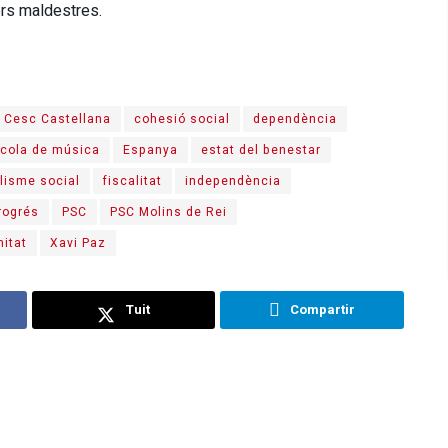
ors maldestres.
Cesc Castellana
cohesió social
dependència
cola de música
Espanya
estat del benestar
lisme social
fiscalitat
independència
rogrés
PSC
PSC Molins de Rei
nitat
Xavi Paz
Tuit
Compartir