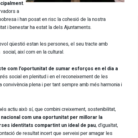
ncipalment
.
rvadors a
obresa i han posat en risc la cohesió de la nostra
tat i benestar ha estat la dels Ajuntaments.
evol qüestió estan les persones, el seu tracte amb
 social, així com en la cultural.
cte com l’oportunitat de sumar esforços en el dia a
grés social en plenitud i en el reconeixement de les
na convivència plena i per tant sempre amb més harmonia i
s actiu això sí, que combini creixement, sostenibilitat,
 nacional com una oportunitat per millorar la
ses identitats compartint un ideal de pau
, d’igualtat,
ontació de resultat incert que serveixi per amagar les