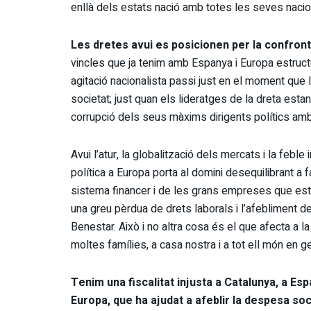
enllà dels estats nació amb totes les seves nacion
Les dretes avui es posicionen per la confront
vincles que ja tenim amb Espanya i Europa estructu
agitació nacionalista passi just en el moment que l
societat; just quan els lideratges de la dreta est
corrupció dels seus màxims dirigents polítics am
Avui l’atur, la globalització dels mercats i la feble 
política a Europa porta al domini desequilibrant a f
sistema financer i de les grans empreses que es
una greu pèrdua de drets laborals i l’afebliment de
Benestar. Això i no altra cosa és el que afecta a la
moltes famílies, a casa nostra i a tot ell món en g
Tenim una fiscalitat injusta a Catalunya, a Esp
Europa, que ha ajudat a afeblir la despesa soci