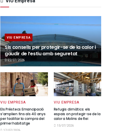
VIU Empresa
VIU EMPRESA
Sis consells per protegir-se de la calor i
gaudir de l’estiu amb seguretat
22/07/2026
VIU EMPRESA
VIU EMPRESA
Els Préstecs Emancipació
Refugis climàtics: els
s’amplien fins als 40 anys
espais on protegir-se de la
per facilitar la compra del
calor a Molins de Rei
primer habitatge
15/07/2026
17/07/2026