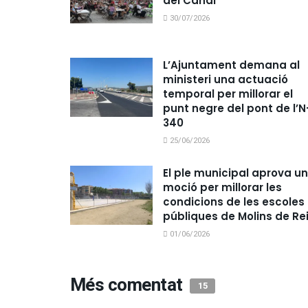
del Canal
30/07/2026
L’Ajuntament demana al
ministeri una actuació
temporal per millorar el
punt negre del pont de l’N
340
25/06/2026
El ple municipal aprova u
moció per millorar les
condicions de les escoles
públiques de Molins de Re
01/06/2026
Més comentat
15