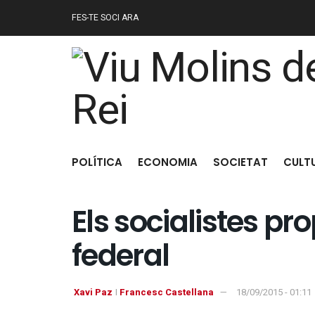
FES-TE SOCI ARA
POLÍTICA
ECONOMIA
SOCIETAT
CULT
Els socialistes pr
federal
Xavi Paz
I
Francesc Castellana
18/09/2015 - 01:11