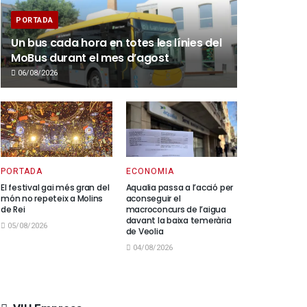
PORTADA
Un bus cada hora en totes les línies del
MoBus durant el mes d’agost
06/08/2026
PORTADA
ECONOMIA
El festival gai més gran del
Aqualia passa a l’acció per
món no repeteix a Molins
aconseguir el
de Rei
macroconcurs de l’aigua
davant la baixa temerària
05/08/2026
de Veolia
04/08/2026