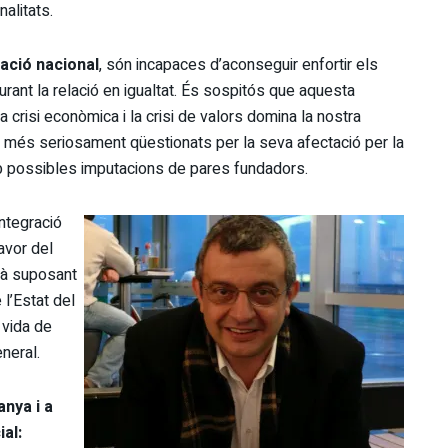
alitats.
ació nacional
, són incapaces d’aconseguir enfortir els
rant la relació en igualtat. És sospitós que aquesta
a crisi econòmica i la crisi de valors domina la nostra
an més seriosament qüestionats per la seva afectació per la
b possibles imputacions de pares fundadors.
integració
avor del
tà suposant
 l’Estat del
 vida de
eneral.
anya i a
al: