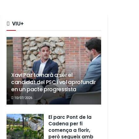
VIU+
Xavi Paz tornarà a ser el
candidat del PSC i vol aprofundir
en un pacte progressista
10/07/2026
El parc Pont de la
Cadena per fi
comença a florir,
però segueix amb