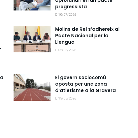
aprofundir en un pacte
progressista
10/07/2026
Molins de Rei s’adhereix al
Pacte Nacional per la
Llengua
-
02/06/2026
na
El govern sociocomú
aposta per una zona
d’atletisme a la Gravera
i
15/05/2026