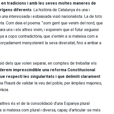
a en tradicions i amb les seves moltes maneres de
orígens diferents
. La història de Catalunya és una i
una interessada i esbiaixada visió nacionalista. La de tots
eta. Com deia el poema: “som gent que venim del nord, que
ara uns i els altres vivim, i esperem que el futur segueixi
ya a cops contradictòria, que s’entén a si mateixa com a
forçadament menystenint la seva diversitat, fins a arribar a
sió dels que volen separar, en comptes de treballar els
derem imprescindible una reforma Constitucional
 respecti les singularitats i que delimiti clarament
 l’haurà de validar la veu del poble, per àmplies majories,
ràcia.
saltres és el de la consolidació d’una Espanya plural
 si mateixa com plural i diversa, capaç d’articular-se més