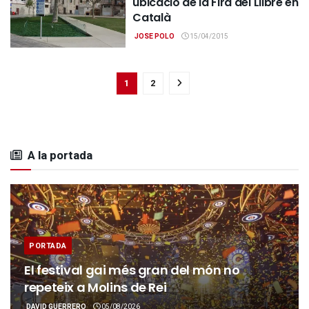
ubicació de la Fira del Llibre en
Català
JOSE POLO
15/04/2015
1
2
A la portada
PORTADA
El festival gai més gran del món no
repeteix a Molins de Rei
DAVID GUERRERO
05/08/2026