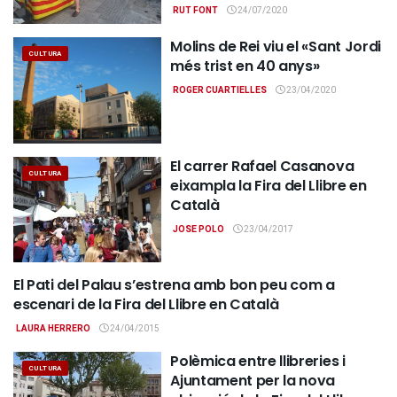
RUT FONT
24/07/2020
Molins de Rei viu el «Sant Jordi
CULTURA
més trist en 40 anys»
ROGER CUARTIELLES
23/04/2020
El carrer Rafael Casanova
CULTURA
eixampla la Fira del Llibre en
Català
JOSE POLO
23/04/2017
El Pati del Palau s’estrena amb bon peu com a
CULTURA
escenari de la Fira del Llibre en Català
LAURA HERRERO
24/04/2015
Polèmica entre llibreries i
CULTURA
Ajuntament per la nova