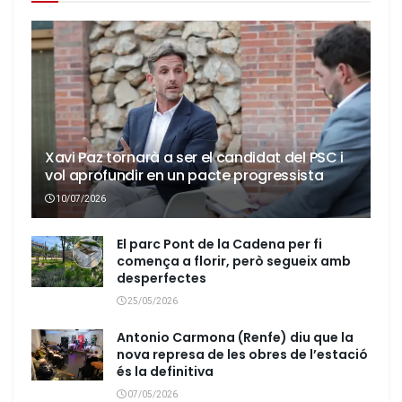
Xavi Paz tornarà a ser el candidat del PSC i
vol aprofundir en un pacte progressista
10/07/2026
El parc Pont de la Cadena per fi
comença a florir, però segueix amb
desperfectes
25/05/2026
Antonio Carmona (Renfe) diu que la
nova represa de les obres de l’estació
és la definitiva
07/05/2026