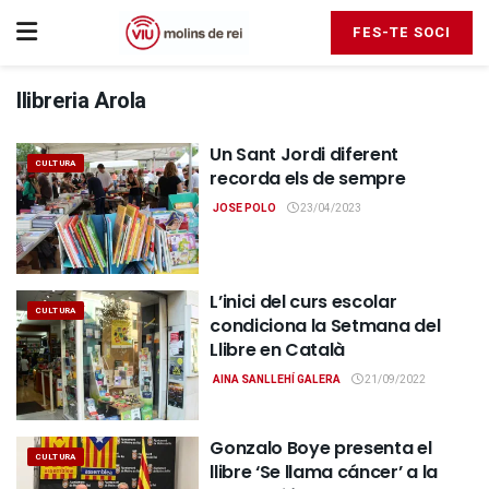
FES-TE SOCI
llibreria Arola
Un Sant Jordi diferent
CULTURA
recorda els de sempre
JOSE POLO
23/04/2023
L’inici del curs escolar
CULTURA
condiciona la Setmana del
Llibre en Català
AINA SANLLEHÍ GALERA
21/09/2022
Gonzalo Boye presenta el
CULTURA
llibre ‘Se llama cáncer’ a la