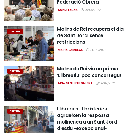
Federació Obrera
SONIA LECHA
08/06/2022
Molins de Rei recupera el dia
CULTURA
de Sant Jordi sense
restriccions
MARÍA SAMBLÁS
24/04/2022
Molins de Rei viu un primer
CULTURA
‘Llibrestiu’ poc concorregut
AINA SANLLEHÍ GALERA
16/07/2021
Llibreries i floristeries
CULTURA
agraeixen la resposta
molinenca a un Sant Jordi
d’estiu «excepcional»