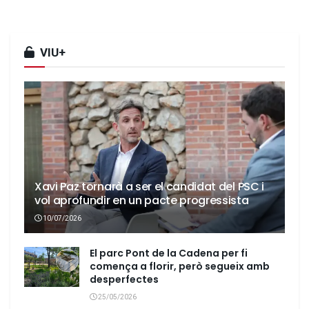
VIU+
Xavi Paz tornarà a ser el candidat del PSC i
vol aprofundir en un pacte progressista
10/07/2026
El parc Pont de la Cadena per fi
comença a florir, però segueix amb
desperfectes
25/05/2026