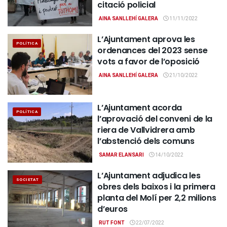
citació policial
AINA SANLLEHÍ GALERA
11/11/2022
L’Ajuntament aprova les
POLÍTICA
ordenances del 2023 sense
vots a favor de l’oposició
AINA SANLLEHÍ GALERA
21/10/2022
L’Ajuntament acorda
POLÍTICA
l’aprovació del conveni de la
riera de Vallvidrera amb
l’abstenció dels comuns
SAMAR ELANSARI
14/10/2022
L’Ajuntament adjudica les
SOCIETAT
obres dels baixos i la primera
planta del Molí per 2,2 milions
d’euros
RUT FONT
22/07/2022