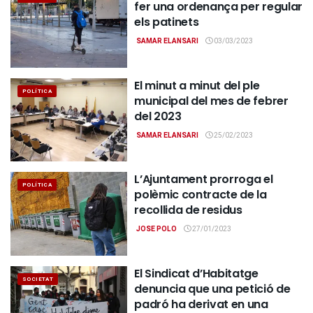
fer una ordenança per regular
els patinets
SAMAR ELANSARI
03/03/2023
El minut a minut del ple
POLÍTICA
municipal del mes de febrer
del 2023
SAMAR ELANSARI
25/02/2023
L’Ajuntament prorroga el
POLÍTICA
polèmic contracte de la
recollida de residus
JOSE POLO
27/01/2023
El Sindicat d’Habitatge
SOCIETAT
denuncia que una petició de
padró ha derivat en una