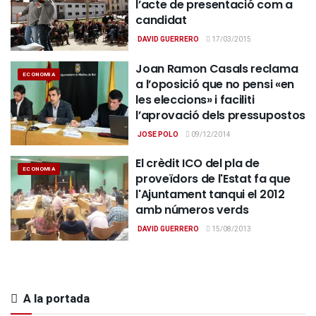
l’acte de presentació com a
candidat
DAVID GUERRERO
17/03/2015
Joan Ramon Casals reclama
ECONOMIA
a l’oposició que no pensi «en
les eleccions» i faciliti
l’aprovació dels pressupostos
JOSE POLO
09/12/2014
El crèdit ICO del pla de
ECONOMIA
proveïdors de l'Estat fa que
l'Ajuntament tanqui el 2012
amb números verds
DAVID GUERRERO
15/08/2013
A la portada