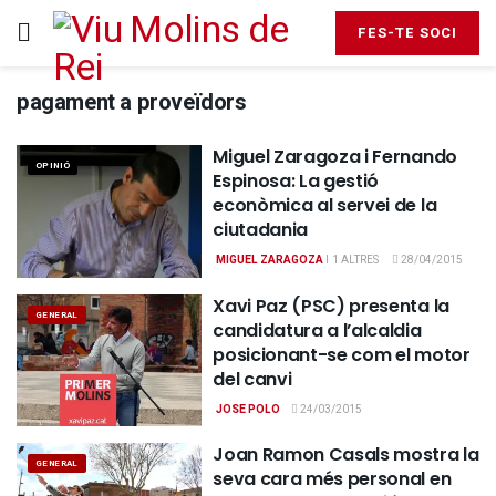
FES-TE SOCI
pagament a proveïdors
Miguel Zaragoza i Fernando
OPINIÓ
Espinosa: La gestió
econòmica al servei de la
ciutadania
MIGUEL ZARAGOZA
I
1 ALTRES
28/04/2015
Xavi Paz (PSC) presenta la
GENERAL
candidatura a l’alcaldia
posicionant-se com el motor
del canvi
JOSE POLO
24/03/2015
Joan Ramon Casals mostra la
GENERAL
seva cara més personal en