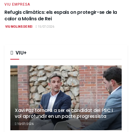
VIU EMPRESA
Refugis climàtics: els espais on protegir-se de la
calor a Molins de Rei
VIU MOLINS DE REI
15/07/2026
VIU+
Xavi Paz tornarà a ser el candidat del PSC i
vol aprofundir en un pacte progressista
10/07/2026