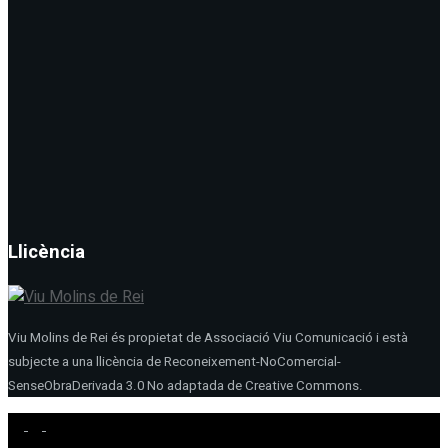
Llicència
Viu Molins de Rei és propietat de Associació Viu Comunicació i està
subjecte a una llicència de Reconeixement-NoComercial-
SenseObraDerivada 3.0 No adaptada de Creative Commons.