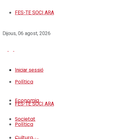
FES-TE SOCI ARA
Dijous, 06 agost, 2026
Iniciar sessió
Política
Economia
FES-TE SOCI ARA
Societat
Política
Cultura