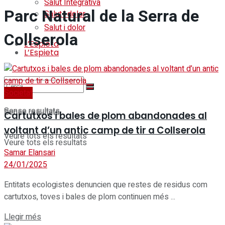
Salut Integrativa
Parc Natural de la Serra de
Salut i dolor
Salut i dolor
Collserola
L’Espieta
L’Espieta
Societat
Sense resultats
Sense resultats
Cartutxos i bales de plom abandonades al
voltant d’un antic camp de tir a Collserola
Veure tots els resultats
Veure tots els resultats
Samar Elansari
24/01/2025
Entitats ecologistes denuncien que restes de residus com
cartutxos, toves i bales de plom continuen més ...
Details
Llegir més