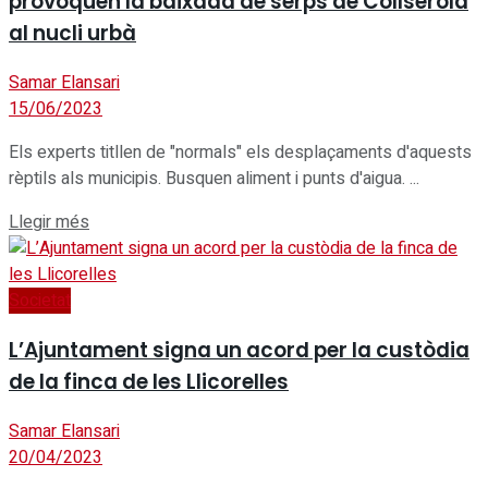
provoquen la baixada de serps de Collserola
al nucli urbà
Samar Elansari
15/06/2023
Els experts titllen de "normals" els desplaçaments d'aquests
rèptils als municipis. Busquen aliment i punts d'aigua. ...
Details
Llegir més
Societat
L’Ajuntament signa un acord per la custòdia
de la finca de les Llicorelles
Samar Elansari
20/04/2023