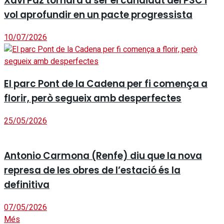
Xavi Paz tornarà a ser el candidat del PSC i
vol aprofundir en un pacte progressista
10/07/2026
El parc Pont de la Cadena per fi comença a
florir, però segueix amb desperfectes
25/05/2026
Antonio Carmona (Renfe) diu que la nova
represa de les obres de l’estació és la
definitiva
07/05/2026
Més