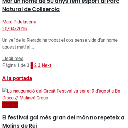
Mor un home de 50 anys fent esport al Parc
Natural de Collserola
Marc Pidelaserra
20/04/2016
Un veí de la Rierada ha trobat el cos sense vida d'un home
aquest matí al ...
Details
Llegir més
Pàgina 1 de 3
1
2
3
Next
A la portada
Portada
El festival gai més gran del món no repeteix a
Molins de Rei