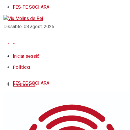
FES-TE SOCI ARA
Dissabte, 08 agost, 2026
Iniciar sessió
Política
FES-TE SOCI ARA
Economia
Societat
Política
Economia
Cultura