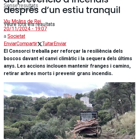
Sense resultats
després d’un estiu tranquil
Sense resultats
Viu Molins de Rei
Veure tots els resultats
Veure tots els resultats
20/11/2024 - 19:07
a
Societat
Enviar
Compartir
Tuitar
Enviar
El Consorci treballa per reforçar la resiliència dels
boscos davant el canvi climàtic i la sequera dels últims
anys. Les accions inclouen mantenir franges i camins,
retirar arbres morts i prevenir grans incendis.