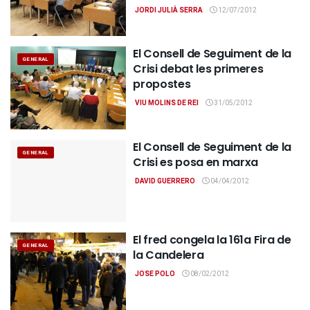
JORDI JULIÀ SERRA
12/07/2012
El Consell de Seguiment de la
GENERAL
Crisi debat les primeres
propostes
VIU MOLINS DE REI
31/05/2012
El Consell de Seguiment de la
GENERAL
Crisi es posa en marxa
DAVID GUERRERO
04/04/2012
El fred congela la 161a Fira de
GENERAL
la Candelera
JOSE POLO
08/02/2012