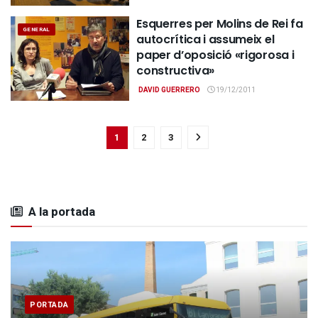
Esquerres per Molins de Rei fa
GENERAL
autocrítica i assumeix el
paper d’oposició «rigorosa i
constructiva»
DAVID GUERRERO
19/12/2011
1
2
3
A la portada
PORTADA