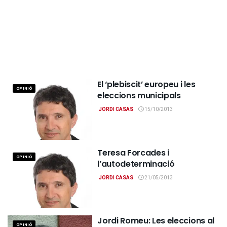
El ‘plebiscit’ europeu i les
OPINIÓ
eleccions municipals
JORDI CASAS
15/10/2013
Teresa Forcades i
OPINIÓ
l’autodeterminació
JORDI CASAS
21/05/2013
Jordi Romeu: Les eleccions al
OPINIÓ