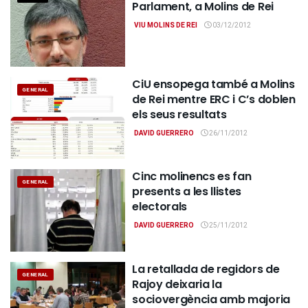
Parlament, a Molins de Rei
VIU MOLINS DE REI
03/12/2012
CiU ensopega també a Molins
GENERAL
de Rei mentre ERC i C’s doblen
els seus resultats
DAVID GUERRERO
26/11/2012
Cinc molinencs es fan
GENERAL
presents a les llistes
electorals
DAVID GUERRERO
25/11/2012
La retallada de regidors de
GENERAL
Rajoy deixaria la
sociovergència amb majoria