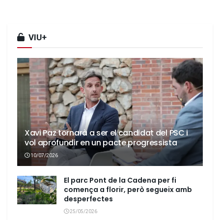
VIU+
Xavi Paz tornarà a ser el candidat del PSC i
vol aprofundir en un pacte progressista
10/07/2026
El parc Pont de la Cadena per fi
comença a florir, però segueix amb
desperfectes
25/05/2026