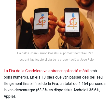
L’alcalde Joan Ramon Casals i el primer tinent Xavi Paz
mostrant l’aplicació el dia de la presentació // Jose Polo
La Fira de la Candelera va estrenar aplicació mòbil
amb
bons números. En els 13 dies que van passar des del seu
llançament fins al final de la Fira, un total de 1.164 persones
la van descarregar (63’3% en dispositius Android i 36’6%,
Apple).