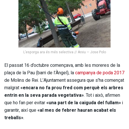
L’esporga ara és més selectiva // Arxiu — Jose Polo
El passat 16 d’octubre començava, amb les moreres de la
plaça de la Pau (barri de l’Àngel), la
campanya de poda 2017
de Molins de Rei. L’Ajuntament assegura que s’ha començat
malgrat
«encara no fa prou fred com perquè els arbres
entrin en la seva parada vegetativa»
. Tot i això, afirmen
que ho fan per evitar
«una part de la caiguda del fullam»
i
garantir, així que
«al mes de febrer hauran acabat els
treballs»
.