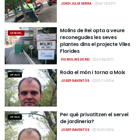
JORDI JULIÀ SERRA
24/10/2017
Molins de Rei opta a veure
GENERAL
reconegudes les seves
plantes dins el projecte Viles
Florides
VIU MOLINS DE REI
21/06/2017
Roda el món i torna a Moix
OPINIÓ
JOSEP RAVENTÓS
07/11/2016
Per què privatitzen el servei
OPINIÓ
de jardineria?
JOSEP RAVENTÓS
14/01/2016