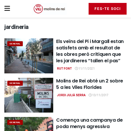
FES-TE SOCI
jardineria
Els veïns del Pi i Margall estan
GENERAL
satisfets amb el resultat de
les obres però critiquen que
les jardineres “tallen el pas”
RUT FONT
11/11/2021
Molins de Rei obté un 2 sobre
GENERAL
5 a les Viles Florides
JORDI JULIÀ SERRA
13/11/2017
Comença una campanya de
GENERAL
poda menys agressiva