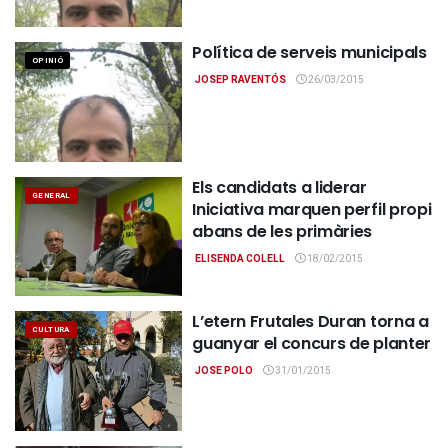
Política de serveis municipals
OPINIÓ
JOSEP RAVENTÓS
26/03/2015
Els candidats a liderar
GENERAL
Iniciativa marquen perfil propi
abans de les primàries
ELISENDA COLELL
18/02/2015
L’etern Frutales Duran torna a
CULTURA
guanyar el concurs de planter
JOSE POLO
31/01/2015