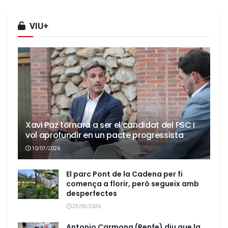
VIU+
Xavi Paz tornarà a ser el candidat del PSC i
vol aprofundir en un pacte progressista
10/07/2026
El parc Pont de la Cadena per fi
comença a florir, però segueix amb
desperfectes
25/05/2026
Antonio Carmona (Renfe) diu que la