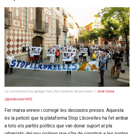
La concentració ha aplegat més d’un centenar de persones //
Jordi Costa
(@jordicosta1425)
Fer marxa enrere i corregir les decisions preses. Aquesta
és la petició que la plataforma Stop Llicorelles ha fet arribar
a tots els partits polítics que van donar suport al pla
urbanístic del nou polígon que s’ha de construir a les portes