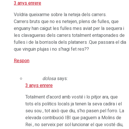
3 anys enrere
Voldria queixarme sobre la neteja dels carrers.
Carrers bruts que no es netejen, plens de fulles, que
enguany han caigut les fulles mes aviat per la sequera i
les clavagueras dels carrers totalment entaponades de
fulles i de la borrisola dels plataners .Que passara el dia
que vinguin plujas i no s’hagi fet res??
Respon
dclosa
says:
3 anys enrere
Totalment d’acord amb vosté i lo pitjor ara, que
tots els politics locals ja tenen la seva cadira i el
seu sou , tot això que diu, s’ho pasen pel forro. La
elevada contribució IBI que paguem a Molins de
Rei , no serveix per sol·luncionar el que vosté diu,