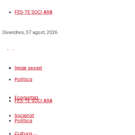
FES-TE SOCI ARA
Divendres, 07 agost, 2026
Iniciar sessió
Política
Economia
FES-TE SOCI ARA
Societat
Política
Cultura