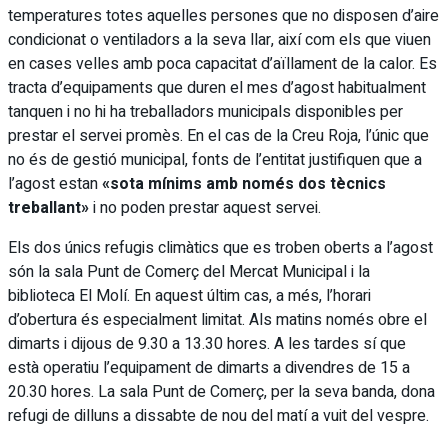
temperatures totes aquelles persones que no disposen d’aire
condicionat o ventiladors a la seva llar, així com els que viuen
en cases velles amb poca capacitat d’aïllament de la calor. Es
tracta d’equipaments que duren el mes d’agost habitualment
tanquen i no hi ha treballadors municipals disponibles per
prestar el servei promès. En el cas de la Creu Roja, l’únic que
no és de gestió municipal, fonts de l’entitat justifiquen que a
l’agost estan
«sota mínims amb només dos tècnics
treballant»
i no poden prestar aquest servei.
Els dos únics refugis climàtics que es troben oberts a l’agost
són la sala Punt de Comerç del Mercat Municipal i la
biblioteca El Molí. En aquest últim cas, a més, l’horari
d’obertura és especialment limitat. Als matins només obre el
dimarts i dijous de 9.30 a 13.30 hores. A les tardes sí que
està operatiu l’equipament de dimarts a divendres de 15 a
20.30 hores. La sala Punt de Comerç, per la seva banda, dona
refugi de dilluns a dissabte de nou del matí a vuit del vespre.