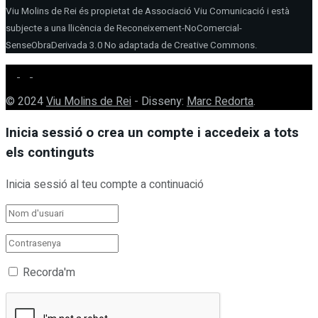
Viu Molins de Rei és propietat de Associació Viu Comunicació i està
subjecte a una llicència de Reconeixement-NoComercial-
SenseObraDerivada 3.0 No adaptada de Creative Commons.
© 2024
Viu Molins de Rei
- Disseny:
Marc Redorta
.
Inicia sessió o crea un compte i accedeix a tots
els continguts
Inicia sessió al teu compte a continuació
Recorda'm