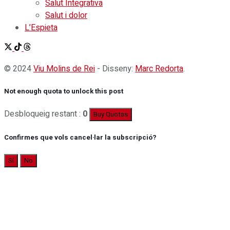
Salut Integrativa
Salut i dolor
L’Espieta
© 2024
Viu Molins de Rei
- Disseny:
Marc Redorta
.
Not enough quota to unlock this post
Desbloqueig restant :
0
Buy Quotas
Confirmes que vols cancel·lar la subscripció?
Sí
No