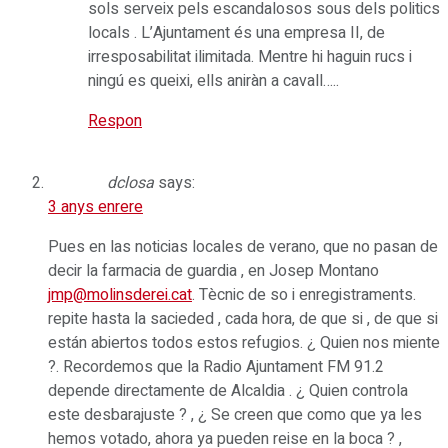
sols serveix pels escandalosos sous dels politics
locals . L’Ajuntament és una empresa II, de
irresposabilitat ilimitada. Mentre hi haguin rucs i
ningú es queixi, ells aniràn a cavall…..
Respon
dclosa
says:
3 anys enrere
Pues en las noticias locales de verano, que no pasan de
decir la farmacia de guardia , en Josep Montano
jmp@molinsderei.cat
. Tècnic de so i enregistraments.
repite hasta la sacieded , cada hora, de que si , de que si
están abiertos todos estos refugios. ¿ Quien nos miente
?. Recordemos que la Radio Ajuntament FM 91.2
depende directamente de Alcaldia . ¿ Quien controla
este desbarajuste ? , ¿ Se creen que como que ya les
hemos votado, ahora ya pueden reise en la boca ? ,