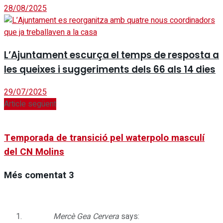
28/08/2025
L’Ajuntament escurça el temps de resposta a
les queixes i suggeriments dels 66 als 14 dies
29/07/2025
Article següent
Temporada de transició pel waterpolo masculí
del CN Molins
Més comentat
3
Mercè Gea Cervera
says: