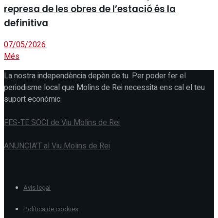
represa de les obres de l’estació és la
definitiva
07/05/2026
Més
La nostra independència depèn de tu. Per poder fer el
periodisme local que Molins de Rei necessita ens cal el teu
suport econòmic.
FES-TE SOCI de Viu Molins de Rei
ANUNCIA'T al Viu Molins de Rei
Avís legal
Política de cookies