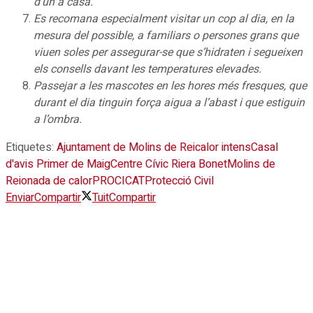
d’un a casa.
Es recomana especialment visitar un cop al dia, en la
mesura del possible, a familiars o persones grans que
viuen soles per assegurar-se que s’hidraten i segueixen
els consells davant les temperatures elevades.
Passejar a les mascotes en les hores més fresques, que
durant el dia tinguin força aigua a l’abast i que estiguin
a l’ombra.
Etiquetes:
Ajuntament de Molins de Rei
calor intens
Casal
d'avis Primer de Maig
Centre Cívic Riera Bonet
Molins de
Rei
onada de calor
PROCICAT
Protecció Civil
Enviar
Compartir
Tuit
Compartir