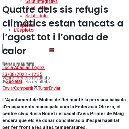
Salut Integrativa
Quatre dels sis refugis
Salut i dolor
Salut i dolor
climàtics estan tancats a
L’Espieta
L’Espieta
l’agost tot i l’onada de
calor
Sense resultats
Sense resultats
Lucía Abadías López
23/08/2023 - 12:35
Veure tots els resultats
a
Societat
Veure tots els resultats
Enviar
Compartir
Tuitar
Enviar
L’Ajuntament de Molins de Rei manté la persiana baixada
d’equipaments municipals com la Federació Obrera, el
centre cívic Riera Bonet i el casal d’avis Primer de Maig
encara que els va donar consideració d’espai habilitat
per fer front a les altes temperatures.