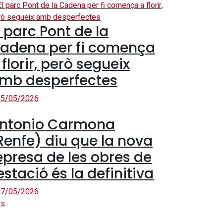
l parc Pont de la
adena per fi comença
 florir, però segueix
mb desperfectes
5/05/2026
ntonio Carmona
Renfe) diu que la nova
epresa de les obres de
’estació és la definitiva
7/05/2026
s