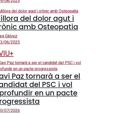
9/08/2025
illora del dolor agut i
rònic amb Osteopatia
ura Gàlvez
3/06/2025
VIU+
avi Paz tornarà a ser el
andidat del PSC i vol
profundir en un pacte
rogressista
0/07/2026