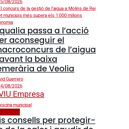
5/08/2026
onomia
qualia passa a l’acció
er aconseguir el
acroconcurs de l’aigua
avant la baixa
emerària de Veolia
vid Guerrero
4/08/2026
VIU Empresa
U Empresa
is consells per protegir-