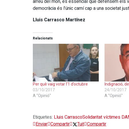
arreu del món, és essencial que defensem els val
democràcia és l’únic camí cap a una societat justa, 
Lluis Carrasco Martínez
Relacionats
Per què vaig votar l’1 d’octubre
Indignació, d
03/10/2017
24/10/2017
A "Opinió"
A "Opinió"
Etiquetes:
Lluis Carrasco
Solidaritat víctimes D
Enviar
Compartir
Tuit
Compartir