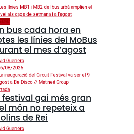
rtada
n bus cada hora en
otes les línies del MoBus
urant el mes d’agost
vid Guerrero
6/08/2026
rtada
l festival gai més gran
el món no repeteix a
olins de Rei
vid Guerrero