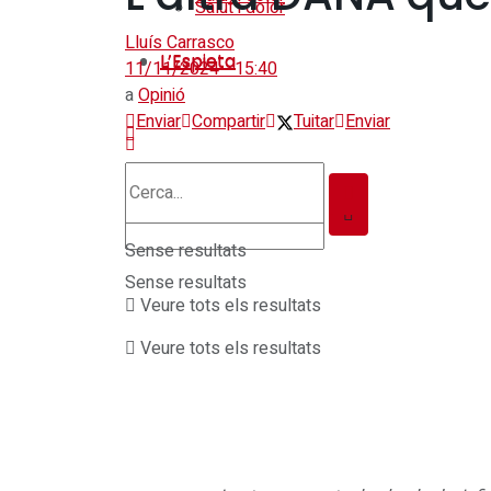
Salut i dolor
Lluís Carrasco
L’Espieta
L’Espieta
11/11/2024 - 15:40
a
Opinió
Enviar
Compartir
Tuitar
Enviar
Sense resultats
Sense resultats
Veure tots els resultats
Veure tots els resultats