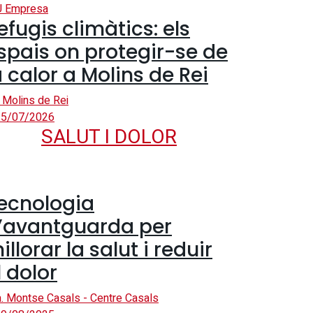
U Empresa
efugis climàtics: els
spais on protegir-se de
a calor a Molins de Rei
 Molins de Rei
5/07/2026
SALUT I DOLOR
ecnologia
’avantguarda per
illorar la salut i reduir
l dolor
. Montse Casals - Centre Casals