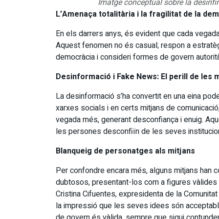
Imatge conceptual sobre la desinfi
L’Amenaça totalitària i la fragilitat de la de
En els darrers anys, és evident que cada vegad
Aquest fenomen no és casual; respon a estratèg
democràcia i consideri formes de govern autorità
Desinformació i Fake News: El perill de les
La desinformació s’ha convertit en una eina pode
xarxes socials i en certs mitjans de comunicació
vegada més, generant desconfiança i enuig. Aqu
les persones desconfiïn de les seves institucions
Blanqueig de personatges als mitjans
Per confondre encara més, alguns mitjans han 
dubtosos, presentant-los com a figures vàlides 
Cristina Cifuentes, expresidenta de la Comunita
la impressió que les seves idees són acceptable
de govern és vàlida, sempre que sigui contunden