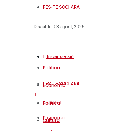
FES-TE SOCI ARA
Dissabte, 08 agost, 2026
Iniciar sessió
Política
FES-TE SOCI ARA
Economia
Societat
Política
Economia
Cultura