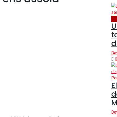
Po
U
t
d
Da
0
Po
E
d
M
Da