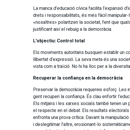
La manca d’educació cívica facilita l’expansió d
drets i responsabilitats, és més fàcil manipular-
«nosaltres» polaritzen la societat, fent que qua
justificant així el rebuig a la democràcia.
L’objectiu: Control total
Els moviments autoritaris busquen establir un co
llibertat d’expressió. La seva meta és una societa
vista com a traïció. No hi ha lloc per a la diversitat 
Recuperar la confiança en la democràcia
Preservar la democràcia requereix esforç. Les in
gent recuperi la confiança. És clau enfortir l’ed
Els mitjans i les xarxes socials també tenen un
el respecte en el debat. Els resultats electora
enfronta una prova crítica. Davant la manipulació
i deslegitimar l’altre, erosionant-lo sistemàticame