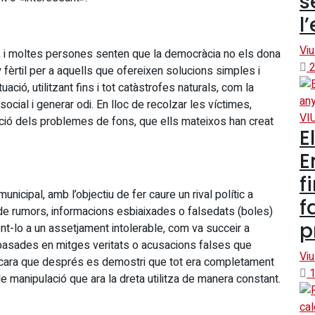
s
l
Viu
t, i moltes persones senten que la democràcia no els dona
2
 fèrtil per a aquells que ofereixen solucions simples i
ació, utilitzant fins i tot catàstrofes naturals, com la
cial i generar odi. En lloc de recolzar les víctimes,
VI
enció dels problemes de fons, que ells mateixos han creat
E
E
f
 municipal, amb l’objectiu de fer caure un rival polític a
f
de rumors, informacions esbiaixades o falsedats (boles)
p
tent-lo a un assetjament intolerable, com va succeir a
 basades en mitges veritats o acusacions falses que
Viu
encara que després es demostri que tot era completament
1
de manipulació que ara la dreta utilitza de manera constant.