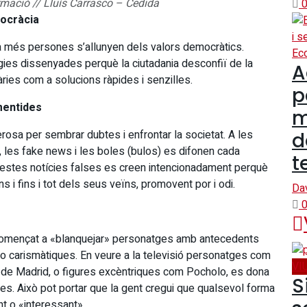
rmació // Lluís Carrasco – Cedida
0
mocràcia
a més persones s’allunyen dels valors democràtics.
Ec
ies dissenyades perquè la ciutadania desconfiï de la
A
ries com a solucions ràpides i senzilles.
p
 mentides
m
rosa per sembrar dubtes i enfrontar la societat. A les
d
, les fake news i les boles (bulos) es difonen cada
t
estes notícies falses es creen intencionadament perquè
 i fins i tot dels seus veïns, promovent por i odi.
Da
0
començat a «blanquejar» personatges amb antecedents
o carismàtiques. En veure a la televisió personatges com
VI
t de Madrid, o figures excèntriques com Pocholo, es dona
S
s. Això pot portar que la gent cregui que qualsevol forma
t o «interessant».