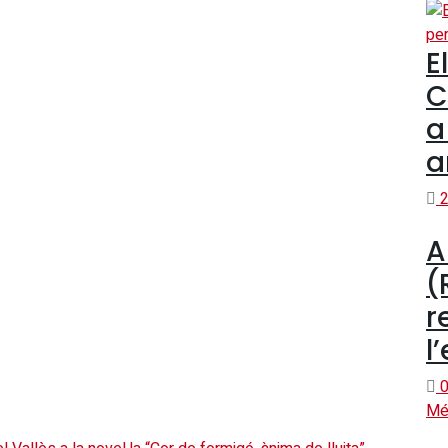
E
C
a
a
2
A
(
r
l
0
Mé