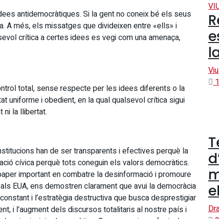
VI
’idees antidemocràtiques. Si la gent no coneix bé els seus
R
la. A més, els missatges que divideixen entre «ells» i
e
lsevol crítica a certes idees es vegi com una amenaça,
l
Viu
1
ntrol total, sense respecte per les idees diferents o la
t uniforme i obedient, en la qual qualsevol crítica sigui
ni la llibertat.
T
stitucions han de ser transparents i efectives perquè la
d
ucació cívica perquè tots coneguin els valors democràtics.
m
 paper important en combatre la desinformació i promoure
ls als EUA, ens demostren clarament que avui la democràcia
e
 constant i l’estratègia destructiva que busca desprestigiar
Dra
nt, i l’augment dels discursos totalitaris al nostre país i