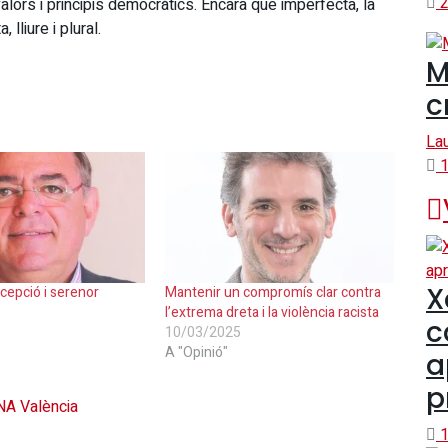
2
ors i principis democràtics. Encara que imperfecta, la
lliure i plural.
M
c
La
1
X
ecepció i serenor
Mantenir un compromís clar contra
l’extrema dreta i la violència racista
c
10/03/2025
A "Opinió"
a
p
ANA València
1