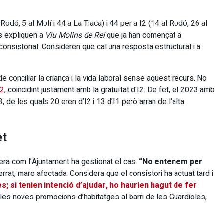
odó, 5 al Molí i 44 a La Traca) i 44 per a I2 (14 al Rodó, 26 al
es expliquen a
Viu Molins de Rei
que ja han començat a
consistorial. Consideren que cal una resposta estructural i a
 conciliar la criança i la vida laboral sense aquest recurs. No
22
, coincidint justament amb la gratuïtat d’I2. De fet, el 2023 amb
3, de les quals 20 eren d’I2 i 13 d’I1 però arran de l’alta
et
nera com l’Ajuntament ha gestionat el cas.
“No entenem per
rrat, mare afectada. Considera que el consistori ha actuat tard i
s; si tenien intenció d’ajudar, ho haurien hagut de fer
les noves promocions d’habitatges al barri de les Guardioles,