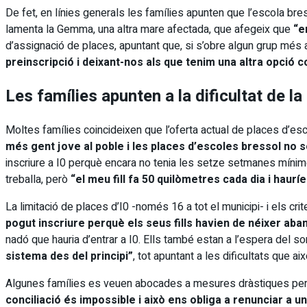
De fet, en línies generals les famílies apunten que l’escola bre
lamenta la Gemma, una altra mare afectada, que afegeix que
“e
d’assignació de places, apuntant que, si s’obre algun grup més
preinscripció i deixant-nos als que tenim una altra opció
Les famílies apunten a la dificultat de la 
Moltes famílies coincideixen que l’oferta actual de places d’esc
més gent jove al poble i les places d’escoles bressol no s
inscriure a I0 perquè encara no tenia les setze setmanes mínimes.
treballa, però
“el meu fill fa 50 quilòmetres cada dia i haurí
La limitació de places d’I0 -només 16 a tot el municipi- i els cr
pogut inscriure perquè els seus fills havien de néixer a
nadó que hauria d’entrar a I0. Ells també estan a l’espera del so
sistema des del principi”
, tot apuntant a les dificultats que a
Algunes famílies es veuen abocades a mesures dràstiques per pod
conciliació és impossible i això ens obliga a renunciar a u