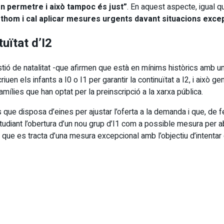
en permetre i això tampoc és just”
. En aquest aspecte, igual q
tothom i cal aplicar mesures urgents davant situacions exce
uïtat d’I2
ió de natalitat -que afirmen que està en mínims històrics amb u
scriuen els infants a I0 o I1 per garantir la continuïtat a I2, i a
ílies que han optat per la preinscripció a la xarxa pública.
s que disposa d’eines per ajustar l’oferta a la demanda i que, de f
udiant l’obertura d’un nou grup d’I1 com a possible mesura per ab
ue es tracta d’una mesura excepcional amb l’objectiu d’intentar ga