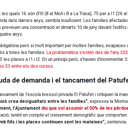
s quals 16 són d’I0 (8 al Molí i 8 a La Traca), 75 per a I1 (26 al R
manda dels darrers anys, sembla insuficient. Les famílies afectad
s preveuen una concentració el dimarts 10 de juny davant l’edifici 
quatre anys.
bligatòria però sí molt important per moltes famílies, incapaces de
és a totes les famílies.
La problemàtica s’estén des de l’any 20
3 les places a I1 i I2. En un principi però, s’havien d’incrementar 3
les 53 entre els dos cursos
.
cuda de demanda i el tancament del Patuf
ancament de l’escola bressol privada El Patufet i critiquen la ma
això crea desigualtats entre les famílies”
, expressa la Montse
ment, l’Ajuntament
diu que vol assumir el 50% de les pèrdue
icació, tenint en compte el creixement demogràfic que comporten 
b fills i les places continuen sent les mateixes”,
sentencia.