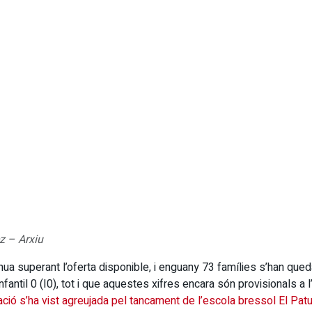
z – Arxiu
ua superant l’oferta disponible, i enguany 73 famílies s’han qued
d’Infantil 0 (I0), tot i que aquestes xifres encara són provisionals a
ació s’ha vist agreujada pel tancament de l’escola bressol El Patu