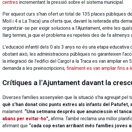
centres
incrementant la pressió sobre el sistema municipal.
Per aquest curs s’han ofert un total de 135 places públiques de le
Molí i 4 a La Traca) una oferta que, davant la reiterada alta de
organitzar-se per exigir solucions a l’Ajuntament, entre les qual
llarg termini, ja que el problema es repeteix des de fa almenys 
L’educació infantil dels 0 als 3 anys no és una etapa educativa o
obstant això, les administracions públiques no garanteixen l’acc
la integració de l’edifici del Cargol a la Traca es van ampliar en 5
demanda a les preinscripcions,
finalment es van ampliar fins a 
Crítiques a l’Ajuntament davant la cres
Diverses famílies assenyalen que la situació s’ha agreujat pel t
què s’han donat cinc punts extres als infants del Patufet, 
malament.
“Una setmana després que anunciessin el tanca
abans per evitar-ho
”,
afirma. També reclama una millor planif
afirmant que
“cada cop estan arribant més famílies joves am