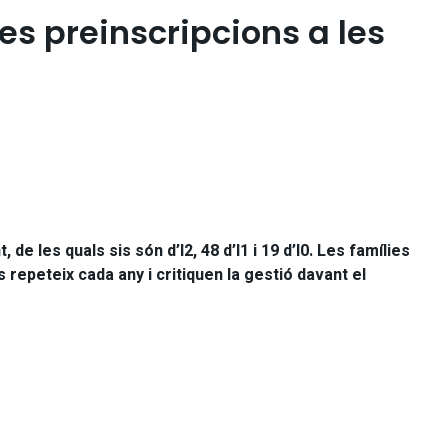
s preinscripcions a les
e les quals sis són d’I2, 48 d’I1 i 19 d’I0. Les famílies
 repeteix cada any i critiquen la gestió davant el