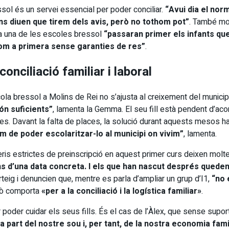
ssol és un servei essencial per poder conciliar.
“Avui dia el nor
ns diuen que tirem dels avis, però no tothom pot”
. També mo
 a una de les escoles bressol
“passaran primer els infants qu
 com a primera sense garanties de res”
.
conciliació familiar i laboral
ola bressol a Molins de Rei no s’ajusta al creixement del municipi
ón suficients”
, lamenta la Gemma. El seu fill està pendent d’acon
 Davant la falta de places, la solució durant aquests mesos ha est
em de poder escolaritzar-lo al municipi on vivim”
, lamenta.
iteris estrictes de preinscripció en aquest primer curs deixen mol
bans d’una data concreta. I els que han nascut després que
rteig i denuncien que, mentre es parla d’ampliar un grup d’I1,
“no 
ixò comporta
«per a la conciliació i la logística familiar»
.
er cuidar els seus fills. És el cas de l’Àlex, que sense suport f
na part del nostre sou i, per tant, de la nostra economia fam