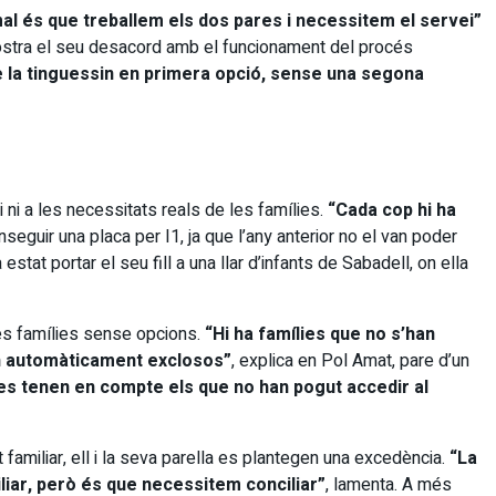
mal és que treballem els dos pares i necessitem el servei”
stra el seu desacord amb el funcionament del procés
e la tinguessin en primera opció, sense una segona
 ni a les necessitats reals de les famílies.
“Cada cop hi ha
seguir una placa per I1, ja que l’any anterior no el van poder
at portar el seu fill a una llar d’infants de Sabadell, on ella
tes famílies sense opcions.
“Hi ha famílies que no s’han
den automàticament exclosos”
, explica en Pol Amat, pare d’un
es tenen en compte els que no han pogut accedir al
amiliar, ell i la seva parella es plantegen una excedència.
“La
iliar, però és que necessitem conciliar”
, lamenta. A més