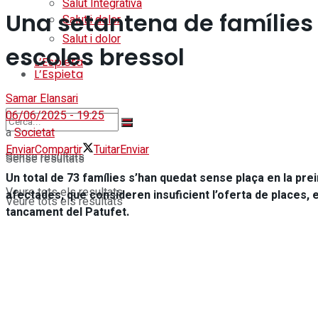
Salut Integrativa
Una setantena de famílies 
Salut i dolor
Salut i dolor
escoles bressol
L’Espieta
L’Espieta
Samar Elansari
06/06/2025 - 19:25
a
Societat
Enviar
Compartir
Tuitar
Enviar
Sense resultats
Sense resultats
Un total de 73 famílies s’han quedat sense plaça en la preins
Veure tots els resultats
afectades, que consideren insuficient l’oferta de places, e
Veure tots els resultats
tancament del Patufet.