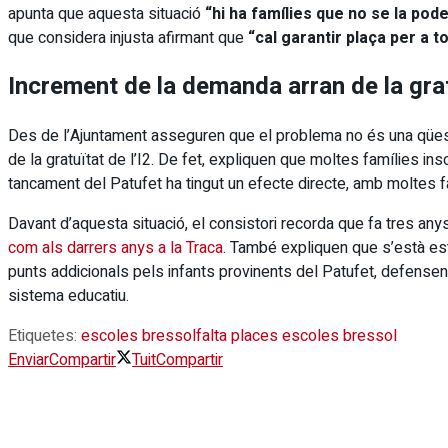
apunta que aquesta situació
“hi ha famílies que no se la pod
que considera injusta afirmant que
“cal garantir plaça per a 
Increment de la demanda arran de la grat
Des de l’Ajuntament asseguren que el problema no és una qüest
de la gratuïtat de l’I2. De fet, expliquen que moltes famílies in
tancament del Patufet ha tingut un efecte directe, amb moltes fam
Davant d’aquesta situació, el consistori recorda que fa tres any
com als darrers anys a la Traca
. També expliquen que s’està est
punts addicionals pels infants provinents del Patufet, defensen q
sistema educatiu.
Etiquetes:
escoles bressol
falta places escoles bressol
Enviar
Compartir
Tuit
Compartir