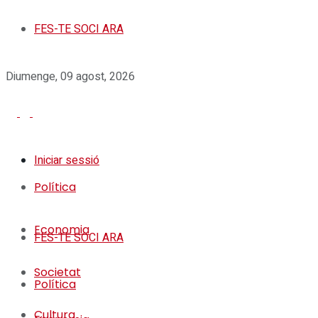
FES-TE SOCI ARA
Diumenge, 09 agost, 2026
Iniciar sessió
Política
Economia
FES-TE SOCI ARA
Societat
Política
Cultura