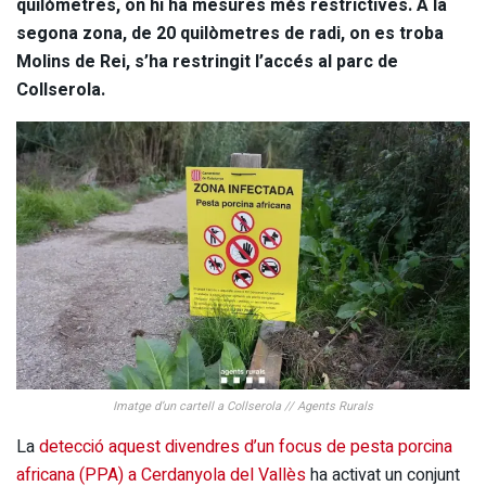
quilòmetres, on hi ha mesures més restrictives. A la
segona zona, de 20 quilòmetres de radi, on es troba
Molins de Rei, s’ha restringit l’accés al parc de
Collserola.
Imatge d’un cartell a Collserola // Agents Rurals
La
detecció aquest divendres d’un focus de pesta porcina
africana (PPA) a Cerdanyola del Vallès
ha activat un conjunt