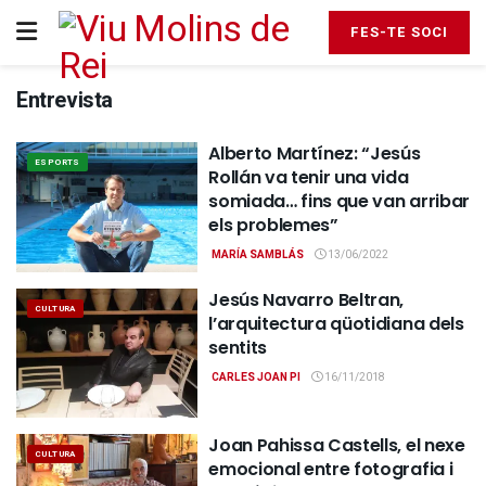
FES-TE SOCI
Entrevista
Alberto Martínez: “Jesús
ESPORTS
Rollán va tenir una vida
somiada… fins que van arribar
els problemes”
MARÍA SAMBLÁS
13/06/2022
Jesús Navarro Beltran,
CULTURA
l’arquitectura qüotidiana dels
sentits
CARLES JOAN PI
16/11/2018
Joan Pahissa Castells, el nexe
CULTURA
emocional entre fotografia i