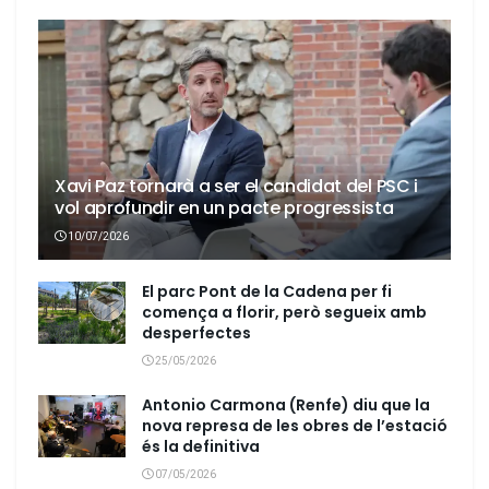
Xavi Paz tornarà a ser el candidat del PSC i
vol aprofundir en un pacte progressista
10/07/2026
El parc Pont de la Cadena per fi
comença a florir, però segueix amb
desperfectes
25/05/2026
Antonio Carmona (Renfe) diu que la
nova represa de les obres de l’estació
és la definitiva
07/05/2026