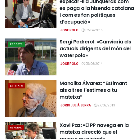
explicar-li a Junqueras com
es paga a la hisenda catalana
i com es fan polítiques
d’ocupació»
JOSE POLO
02/04/2015
Sergi Pedrerol: «Canviaria els
ESPORTS
actuals dirigents del món del
waterpolo»
JOSE POLO
05/06/2014
Manolita Álvarez: “Estimant
ENTITATS
als altres t'estimes a tu
mateixa”
JORDI JULIÀ SERRA
27/02/2013
Xavi Paz: «El PP navega en la
GENERAL
mateixa direcció que el
govern municipal»