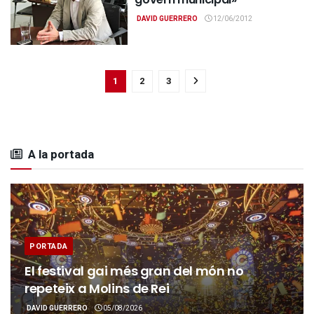
DAVID GUERRERO
12/06/2012
1
2
3
A la portada
PORTADA
El festival gai més gran del món no
repeteix a Molins de Rei
DAVID GUERRERO
05/08/2026