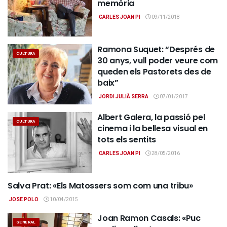
memòria
CARLES JOAN PI
09/11/2018
Ramona Suquet: “Després de
CULTURA
30 anys, vull poder veure com
queden els Pastorets des de
baix”
JORDI JULIÀ SERRA
07/01/2017
Albert Galera, la passió pel
CULTURA
cinema i la bellesa visual en
tots els sentits
CARLES JOAN PI
28/05/2016
Salva Prat: «Els Matossers som com una tribu»
CULTURA
JOSE POLO
10/04/2015
Joan Ramon Casals: «Puc
GENERAL