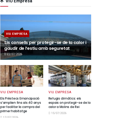
VIU Empresa
VIU EMPRESA
Sis consells per protegir-se de la calor i
gaudir de l’estiu amb seguretat
22/07/2026
VIU EMPRESA
VIU EMPRESA
Els Préstecs Emancipació
Refugis climàtics: els
s’amplien fins als 40 anys
espais on protegir-se de la
per facilitar la compra del
calor a Molins de Rei
primer habitatge
15/07/2026
17/07/2026