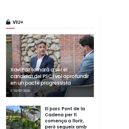
VIU+
Xavi Paz tornarà a ser el
candidat del PSC i vol aprofundir
en un pacte progressista
10/07/2026
El parc Pont de la
Cadena per fi
comença a florir,
però segueix amb