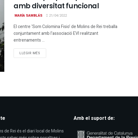
amb diversitat funcional
MARÍA SAMBLÁS
21/04/2022
El centre ‘Som Colomina Fisio’ de Molins de Rei treballa
conjuntament amb l'associació EVI realitzant
entrenaments ...
DETAILS
LLEGIR MÉS
te
Amb el suport de:
s de Rei és el diari local de Molins
Pots saber més sobre nosaltres i