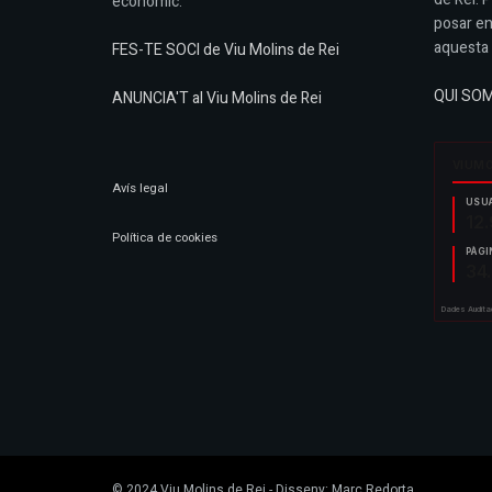
econòmic.
posar en
aquesta 
FES-TE SOCI de Viu Molins de Rei
QUI SO
ANUNCIA'T al Viu Molins de Rei
Avís legal
Política de cookies
© 2024
Viu Molins de Rei
- Disseny:
Marc Redorta
.