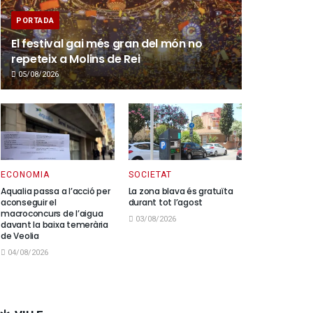
PORTADA
El festival gai més gran del món no
repeteix a Molins de Rei
05/08/2026
ECONOMIA
SOCIETAT
Aqualia passa a l’acció per
La zona blava és gratuïta
aconseguir el
durant tot l’agost
macroconcurs de l’aigua
03/08/2026
davant la baixa temerària
de Veolia
04/08/2026