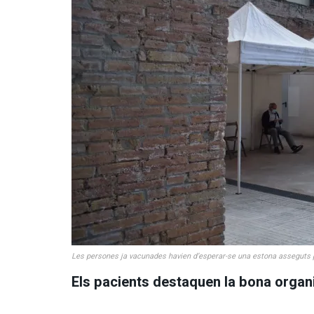
Les persones ja vacunades havien d’esperar-se una estona asseguts 
Els pacients destaquen la bona organ