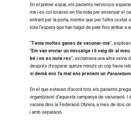
En el primer espai, els pacients nerviosos espera
mà i es col·locaven en fila india per ensenyar el 
entrant per la porta, mentre que per l’altra costat
tota l’espera que han hagut de patir fins arribar 
“
Tenia moltes ganes de vacunar-me
”, explica
“
Em van enviar un missatge i li vaig dir al meu 
bé i no es nota res
”, exclamava una altra veïna 
després d’esperar quinze minuts un cop havia rebut
si demà ens fa mal ens prenem un
Paracetam
En el que estaven d’acord tots els pacients pregun
organització d’aquesta campanya de vacunació. I és 
vacuna dins la Federació Obrera, a més de dos circ
i amb separació.