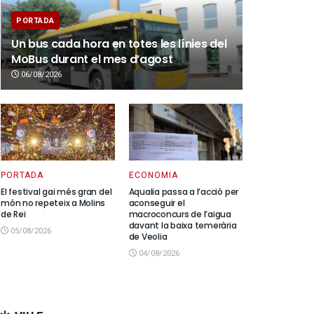
PORTADA
Un bus cada hora en totes les línies del
MoBus durant el mes d’agost
06/08/2026
PORTADA
ECONOMIA
El festival gai més gran del
Aqualia passa a l’acció per
món no repeteix a Molins
aconseguir el
de Rei
macroconcurs de l’aigua
davant la baixa temerària
05/08/2026
de Veolia
04/08/2026