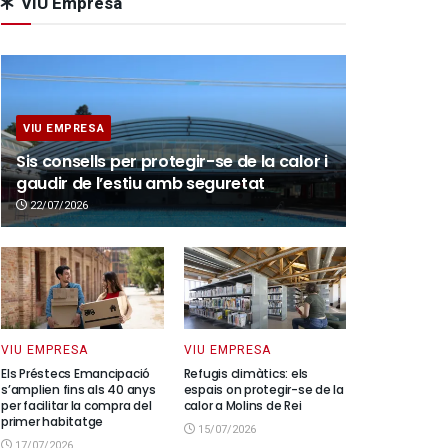
VIU Empresa
VIU EMPRESA
Sis consells per protegir-se de la calor i
gaudir de l’estiu amb seguretat
22/07/2026
VIU EMPRESA
VIU EMPRESA
Els Préstecs Emancipació
Refugis climàtics: els
s’amplien fins als 40 anys
espais on protegir-se de la
per facilitar la compra del
calor a Molins de Rei
primer habitatge
15/07/2026
17/07/2026