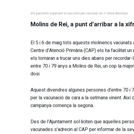
Els pacients esperant el seu torn per vacunar-se // Anna Bermejo
Molins de Rei, a punt d’arribar a la x
El 5 i 6 de maig tots aquests molinencs vacunats 
Centre d’Atenció Primària (CAP) els ha facilitat un r
els tornaran a trucar uns dies abans per recordar-
entre 70 i 79 anys a Molins de Rei, un cop la majo
dosi.
Aquest divendres algunes persones d’entre 70 i 7
per la vacunació de cara a la setmana vinent. Aix
campanya comença la segona.
Des de l’Ajuntament sol·liciten que aquelles per
vacunades s’adrecin al CAP per informar de la sev