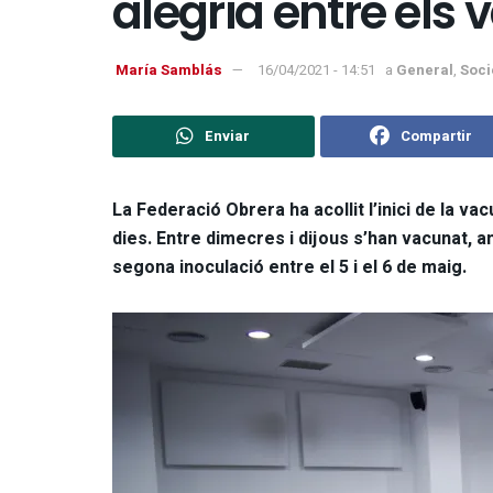
alegria entre els
María Samblás
16/04/2021 - 14:51
a
General
,
Soci
Enviar
Compartir
La Federació Obrera ha acollit l’inici de la va
dies. Entre dimecres i dijous s’han vacunat, a
segona inoculació entre el 5 i el 6 de maig.