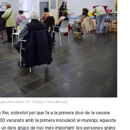
 persones d’entre 70 i 79 anys // Anna Bermejo
 Rei, sobretot pel que fa a la primera dosi de la vacuna
.000 vacunats amb la primera inoculació al municipi, aquesta
 un dels grups de risc més important: les persones grans