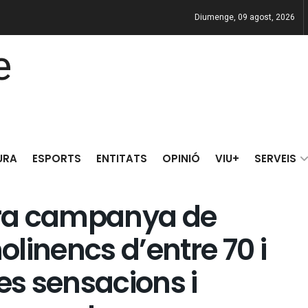
Diumenge, 09 agost, 2026
URA
ESPORTS
ENTITATS
OPINIÓ
VIU+
SERVEIS
mera campanya de
linencs d’entre 70 i
s sensacions i