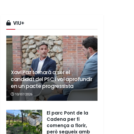
VIU+
Xavi Paz tornarà a ser el
candidat del PSC i vol aprofundir
en un pacte progressista
10/07/2026
El parc Pont de la
Cadena per fi
comença a florir,
però segueix amb