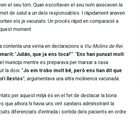
ven el seu torn. Quan escoltaven el seu nom aixecaven la
carnet de salut a un dels responsables. I ràpidament anaven
 sortien els ja vacunats. Un procés ràpid en comparació a
a aquest moment.
va contenta una veïna en declaracions a
Viu Molins de Rei.
marit: ‘Julián, que ja ens toca!’
”. “
Ens han punxat molt
del municipi mentre es preparava per marxar a casa
 la dosi. “
Jo em trobo molt bé, però ens han dit que
ol
i llestos
”, argumentava una altra molinenca vacunada.
tats per aquest mitjà és en el fet de destacar la bona
que alhora hi havia uns vint sanitaris administrant la
uits diferenciats d’entrada i sortida dels pacients en ordre