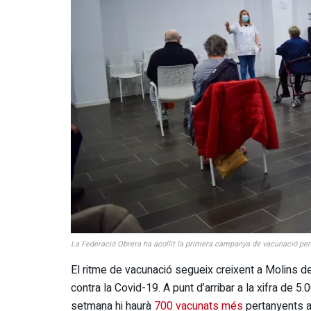
La Federació Obrera ha acollit la primera campanya de vacunació per
El ritme de vacunació segueix creixent a Molins de
contra la Covid-19. A punt d’arribar a la xifra de 5
setmana hi haurà
700 vacunats més
pertanyents a