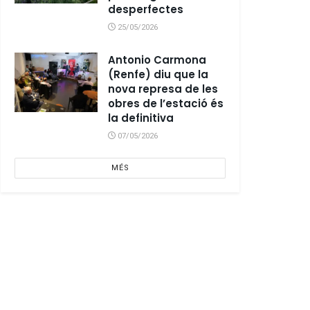
desperfectes
25/05/2026
Antonio Carmona
(Renfe) diu que la
nova represa de les
obres de l’estació és
la definitiva
07/05/2026
MÉS