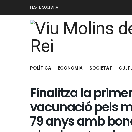
FES-TE SOCI ARA
POLÍTICA
ECONOMIA
SOCIETAT
CULT
Finalitza la pri
vacunació pels mo
79 anys amb bone