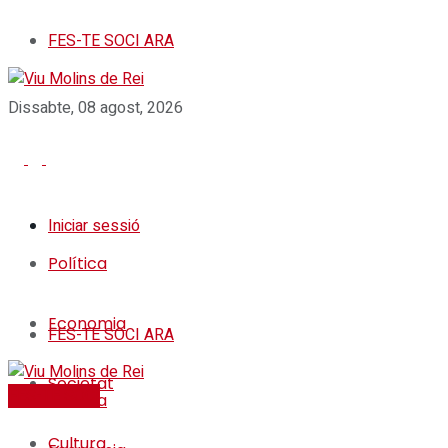
FES-TE SOCI ARA
Dissabte, 08 agost, 2026
Iniciar sessió
Política
Economia
FES-TE SOCI ARA
Societat
FES-TE SOCI
Política
Cultura