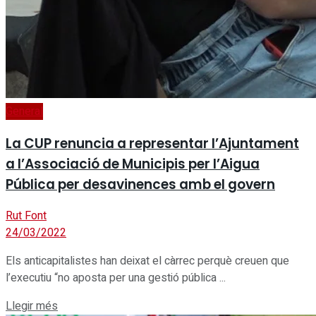
General
La CUP renuncia a representar l’Ajuntament
a l’Associació de Municipis per l’Aigua
Pública per desavinences amb el govern
Rut Font
24/03/2022
Els anticapitalistes han deixat el càrrec perquè creuen que
l’executiu “no aposta per una gestió pública ...
Details
Llegir més