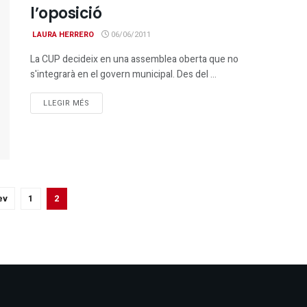
l’oposició
LAURA HERRERO
06/06/2011
La CUP decideix en una assemblea oberta que no
s'integrarà en el govern municipal. Des del ...
DETAILS
LLEGIR MÉS
ev
1
2