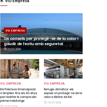
VIU Empresa
VIU EMPRESA
Sis consells per protegir-se de la calor i
gaudir de l’estiu amb seguretat
22/07/2026
VIU EMPRESA
VIU EMPRESA
Els Préstecs Emancipació
Refugis climàtics: els
s’amplien fins als 40 anys
espais on protegir-se de la
per facilitar la compra del
calor a Molins de Rei
primer habitatge
15/07/2026
17/07/2026