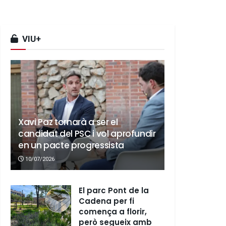
VIU+
Xavi Paz tornarà a ser el
candidat del PSC i vol aprofundir
en un pacte progressista
10/07/2026
El parc Pont de la
Cadena per fi
comença a florir,
però segueix amb