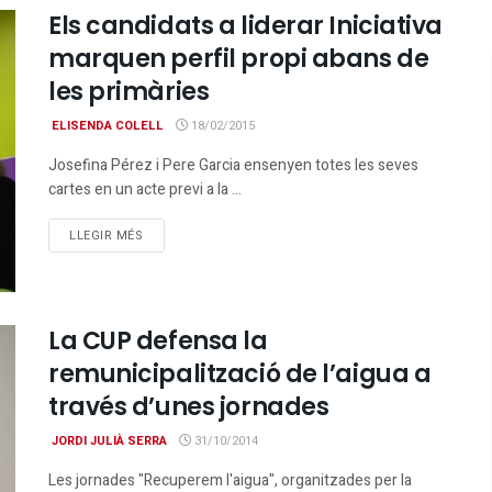
Els candidats a liderar Iniciativa
marquen perfil propi abans de
les primàries
ELISENDA COLELL
18/02/2015
Josefina Pérez i Pere Garcia ensenyen totes les seves
cartes en un acte previ a la ...
DETAILS
LLEGIR MÉS
La CUP defensa la
remunicipalització de l’aigua a
través d’unes jornades
JORDI JULIÀ SERRA
31/10/2014
Les jornades "Recuperem l'aigua", organitzades per la