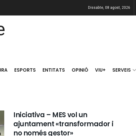
Dissabte, 08 agost, 2026
URA
ESPORTS
ENTITATS
OPINIÓ
VIU+
SERVEIS
Iniciativa – MES vol un
ajuntament «transformador i
no només gestor»