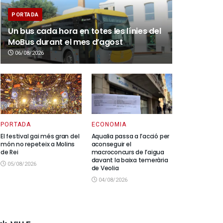
PORTADA
Un bus cada hora en totes les línies del
MoBus durant el mes d’agost
06/08/2026
PORTADA
ECONOMIA
El festival gai més gran del
Aqualia passa a l’acció per
món no repeteix a Molins
aconseguir el
de Rei
macroconcurs de l’aigua
davant la baixa temerària
05/08/2026
de Veolia
04/08/2026