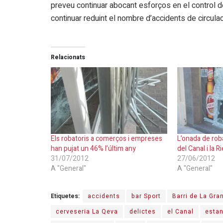
preveu continuar abocant esforços en el control de
continuar reduint el nombre d’accidents de circulac
Relacionats
Els robatoris a comerços i empreses
L’onada de rob
han pujat un 46% l’últim any
del Canal i la R
31/07/2012
27/06/2012
A "General"
A "General"
Etiquetes:
accidents
bar Sport
Barri de La Gra
cerveseria La Qeva
delictes
el Canal
esta