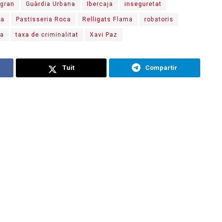
 gran
Guàrdia Urbana
Ibercaja
inseguretat
ja
Pastisseria Roca
Relligats Flama
robatoris
ia
taxa de criminalitat
Xavi Paz
Tuit
Compartir