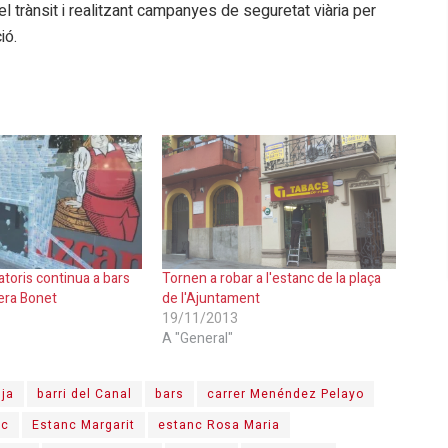
l trànsit i realitzant campanyes de seguretat viària per
ió.
atoris continua a bars
Tornen a robar a l'estanc de la plaça
iera Bonet
de l'Ajuntament
19/11/2013
A "General"
nja
barri del Canal
bars
carrer Menéndez Pelayo
nc
Estanc Margarit
estanc Rosa Maria