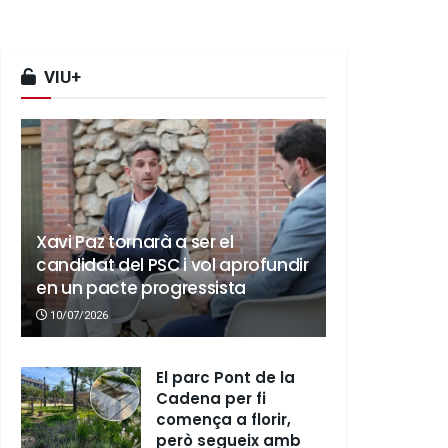
VIU+
Xavi Paz tornarà a ser el
candidat del PSC i vol aprofundir
en un pacte progressista
10/07/2026
El parc Pont de la
Cadena per fi
comença a florir,
però segueix amb