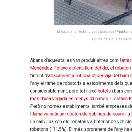
El robatori a l’estanc de la plaça de l’Ajuntam
alguns dels que es van re
Abans d’aquests, es van produir altres com l’
atrac
Menéndez Pelayo a plena llum del dia
, el
robatori
l’intent d’
atracament a l’oficina d’Ibercaja del barri 
l’any el ritme de robatoris a establiments dels qu
considerablement, però tot i això
hotels
i bars com
més d’una vegada en menys d’un mes
. L’e
stanc R
Però no només establiments, també empreses del p
Flama va patir un robatori de bobines de coure
i a
En canvi, baixen els robatoris a l’interior de vehicl
robatoris (-11,5%). El més sorprenent de l’any ha 