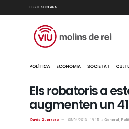
FES-TE SOCI ARA
POLÍTICA
ECONOMIA
SOCIETAT
CULT
Els robatoris a e
augmenten un 41%
David Guerrero
05/04/2013 - 19:15
a
General
,
Polí