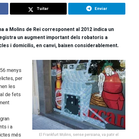
Tuitar
Enviar
a a Molins de Rei corresponent al 2012 indica un
egistra un augment important dels robatoris a
les i domicilis, en canvi, baixen considerablement.
s, 56 menys
lictes, per
umen les
al de fets
ement
 gran
ts i a
lictes més
El Frankfurt Molins, sense persiana, va patir el