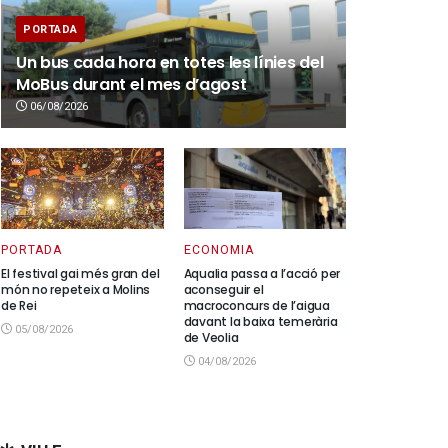
PORTADA
Un bus cada hora en totes les línies del
MoBus durant el mes d’agost
06/08/2026
PORTADA
ECONOMIA
El festival gai més gran del
Aqualia passa a l’acció per
món no repeteix a Molins
aconseguir el
de Rei
macroconcurs de l’aigua
davant la baixa temerària
05/08/2026
de Veolia
04/08/2026