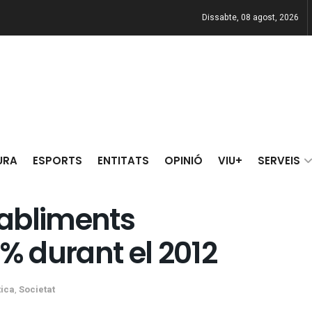
Dissabte, 08 agost, 2026
URA
ESPORTS
ENTITATS
OPINIÓ
VIU+
SERVEIS
stabliments
 durant el 2012
tica
,
Societat