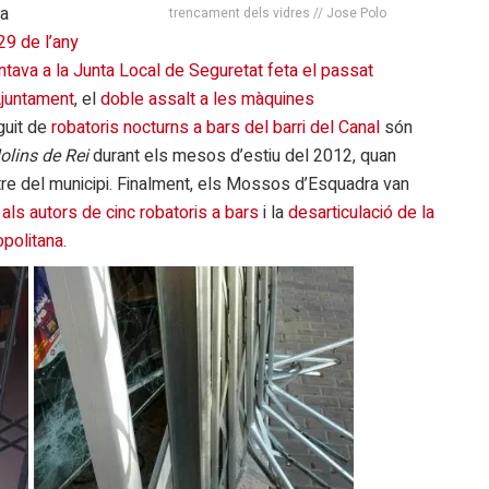
 a
trencament dels vidres // Jose Polo
29 de l’any
ntava a la Junta Local de Seguretat feta el passat
‘Ajuntament
, el
doble assalt a les màquines
guit de
robatoris nocturns a bars del barri del Canal
són
olins de Rei
durant els mesos d’estiu del 2012, quan
altre del municipi. Finalment, els Mossos d’Esquadra van
s
als autors de cinc robatoris a bars
i la
desarticulació de la
opolitana
.