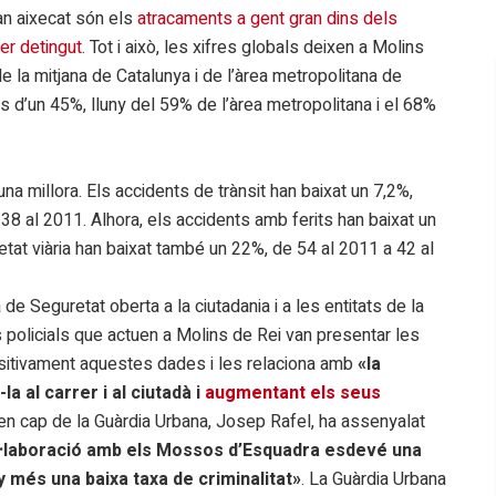
an aixecat són els
atracaments a gent gran dins dels
er detingut
. Tot i això, les xifres globals deixen a Molins
e la mitjana de Catalunya i de l’àrea metropolitana de
és d’un 45%, lluny del 59% de l’àrea metropolitana i el 68%
una millora. Els accidents de trànsit han baixat un 7,2%,
8 al 2011. Alhora, els accidents amb ferits han baixat un
etat viària han baixat també un 22%, de 54 al 2011 a 42 al
de Seguretat oberta a la ciutadania i a les entitats de la
policials que actuen a Molins de Rei van presentar les
ositivament aquestes dades i les relaciona amb
«la
la al carrer i al ciutadà i
augmentant els seus
r en cap de la Guàrdia Urbana, Josep Rafel, ha assenyalat
col·laboració amb els Mossos d’Esquadra esdevé una
 més una baixa taxa de criminalitat»
. La Guàrdia Urbana