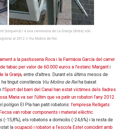
ent (esquerra) i a una cerveseria de La Granja (dreta) són
gistrar al 2012 // Viu Molins de Rei
ament a la pastisseria Roca i la Farmàcia García del carrer
 de tabac per valor de 60.000 euros a l’estanc Margarit
i
de la Granja
, entre d’altres. Durant els últims mesos de
e ha tingut constància
Viu Molins de Rei
ha baixat
 l’
Sport del barri del Canal han estat víctimes dels lladres
osa Maria va ser l’últim que va patir un robatori l’any 2012
.
olígon El Pla han patit robatoris:
l’empresa Relligats
Fecsa van robar components i material elèctric
.
es (-15,8%), els robatoris a domicilis (-24,6%) i la resta de
estat la
ocupació i robatori a l’escola Estel coincidint amb