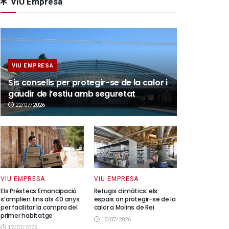
VIU Empresa
VIU EMPRESA
Sis consells per protegir-se de la calor i
gaudir de l’estiu amb seguretat
22/07/2026
VIU EMPRESA
VIU EMPRESA
Els Préstecs Emancipació
Refugis climàtics: els
s’amplien fins als 40 anys
espais on protegir-se de la
per facilitar la compra del
calor a Molins de Rei
primer habitatge
15/07/2026
17/07/2026