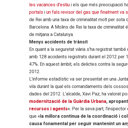
les vacances d’estiu
i els que més preocupació h
portals
i
un fals revisor del gas que finalment va s
de Rei amb una taxa de criminalitat molt per sota d
Barcelona. A Molins de Rei la taxa de criminalitat 
de mitjana a Catalunya.
Menys accidents de trànsit
En quant a la seguretat viària s’ha registrat també 
amb 128 accidents registrats durant el 2012 per 13
47%. En aquest àmbit, els delictes contra la segur
2012.
L’informe estadístic va ser presentat en una Junta 
vila durant la qual els comandaments dels cossos 
dades del 2012. L’alcalde, Xavi Paz, ha valorat p
modernització de la Guàrdia Urbana
, apropant-
recursos i agents
«
. Per la seva part, l’inspecto
que
«la millora continua de la coordinació i 
causa fonamental per seguir mantenint un any