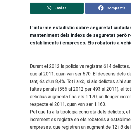
Enviar
Compartir
L’informe estadístic sobre seguretat ciutadan
manteniment dels índexs de seguretat però r
establiments i empreses. Els robatoris a vehic
Durant el 2012 la policia va registrar 614 delicte
que al 2011, quan van ser 670. El descens dels de
tant, és d’un 8,4%. Tot i això, si als delictes s’hi s
faltes penals (556 al 2012 per 493 al 2011), el tot
delictius augmenta fins els 1.170, un lleuger incr
respecte el 2011, quan van ser 1.163.
Pel que fa a la tipologia concreta dels delictes, el
increment es registra en els robatoris a establimen
empreses, que registren un augment de 12 i 8 de