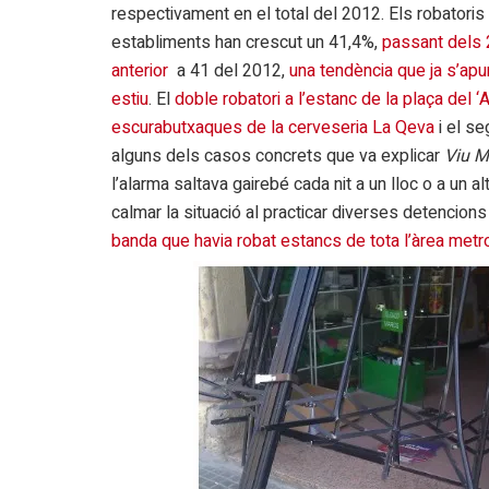
respectivament en el total del 2012. Els robatoris
establiments han crescut un 41,4%,
passant dels 
anterior
a 41 del 2012,
una tendència que ja s’apu
estiu
. El
doble robatori a l’estanc de la plaça del 
escurabutxaques de la cerveseria La Qeva
i el se
alguns dels casos concrets que va explicar
Viu M
l’alarma saltava gairebé cada nit a un lloc o a un 
calmar la situació al practicar diverses detencion
banda que havia robat estancs de tota l’àrea metr