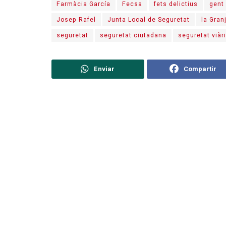
Farmàcia García
Fecsa
fets delictius
gent
Josep Rafel
Junta Local de Seguretat
la Gran
seguretat
seguretat ciutadana
seguretat viàr
Enviar
Compartir