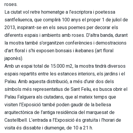
roses.
La ciutat vol retre homenatge a l’escriptora i poetessa
santfeliuenca, que complirà 100 anys el proper 1 de juliol de
2013, inspirant-se en els seus poemes per decorar els
diferents espais i ambients amb roses. D’altra banda, durant
la mostra també s’organitzen conferències i demostracions
d’art floral i s’hi exposen bonsais i ikebanes (art floral
japonès).
Amb un espai total de 15.000 m2, la mostra tindrà diversos
espais repartits entre les estances interiors, els jardins i el
Palau. Amb aquesta distribució, a més d’unir dos dels
símbols més representatius de Sant Feliu, es busca obrir el
Palau Falguera als ciutadans, que al mateix temps que
visiten l’Exposició també poden gaudir de la bellesa
arquitectònica de l’antiga residència del marquesat de
Castellbell. L’entrada a l’Exposició és gratuïta i l’horari de
visita és dissabte i diumenge, de 10 a 21 h.