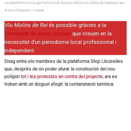
La plataforma critica que l’emissió de llum pot afectar la colònia de ratpenats que
hi ha a Collserola // Cedida
Viu Molins de Rei
és possible gràcies a la
comunitat de socis i sòcies
que creuen en la
necessitat d’un periodisme local professional i
independent.
Enuig entre els membres de la plataforma Stop Llicorelles
que, després de no poder aturar la construcció del nou
polígon
tot i les protestes en contra del projecte
, ara es
troben amb un disgust afegit: la contaminació lumínica.