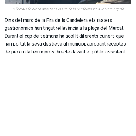
K l’Arnai i l’Aleix en directe en la Fira de la Candelera 2024 // Marc Argudo
Dins del marc de la Fira de la Candelera els tastets
gastronòmics han tingut rellevància a la plaça del Mercat.
Durant el cap de setmana ha acollit diferents cuiners que
han portat la seva destresa al municipi, apropant receptes
de proximitat en rigorós directe davant el públic assistent.