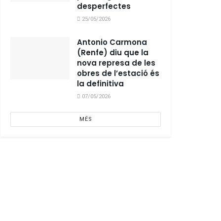
desperfectes
25/05/2026
Antonio Carmona
(Renfe) diu que la
nova represa de les
obres de l’estació és
la definitiva
07/05/2026
MÉS