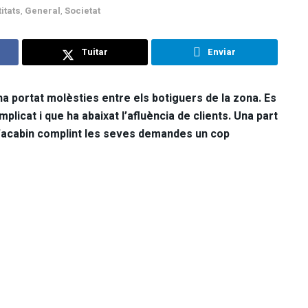
titats
,
General
,
Societat
Tuitar
Enviar
a portat molèsties entre els botiguers de la zona. Es
icat i que ha abaixat l’afluència de clients. Una part
 s’acabin complint les seves demandes un cop