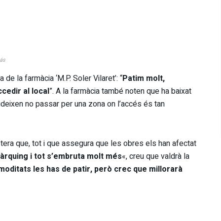
lás
 de la farmàcia ‘M.P. Soler Vilaret’: “
Patim molt,
cedir al local
”. A la farmàcia també noten que ha baixat
cideixen no passar per una zona on l’accés és tan
retera que, tot i que assegura que les obres els han afectat
àrquing i tot s’embruta molt més
«, creu que valdrà la
oditats les has de patir, però crec que millorarà