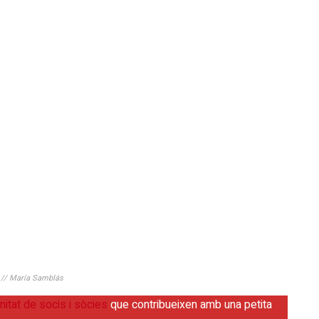
ls // María Samblás
itat de socis i sòcies
que contribueixen amb una petita