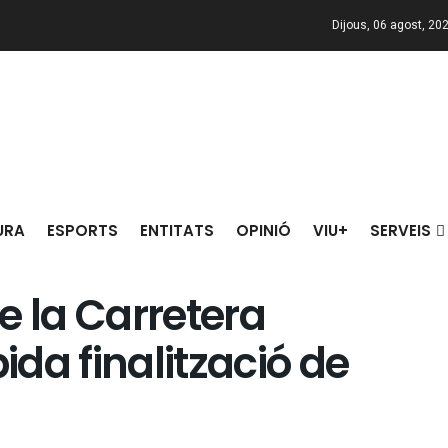
Dijous, 06 agost, 20
URA
ESPORTS
ENTITATS
OPINIÓ
VIU+
SERVEIS
e la Carretera
da finalització de