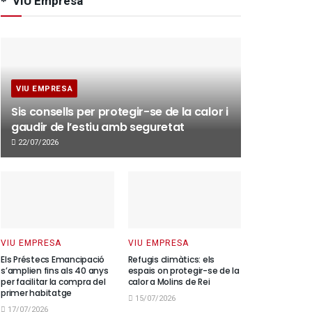
VIU Empresa
VIU EMPRESA
Sis consells per protegir-se de la calor i
gaudir de l’estiu amb seguretat
22/07/2026
VIU EMPRESA
VIU EMPRESA
Els Préstecs Emancipació
Refugis climàtics: els
s’amplien fins als 40 anys
espais on protegir-se de la
per facilitar la compra del
calor a Molins de Rei
primer habitatge
15/07/2026
17/07/2026