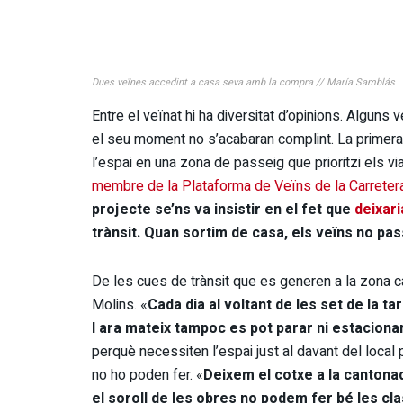
Dues veïnes accedint a casa seva amb la compra // María Samblás
Entre el veïnat hi ha diversitat d’opinions. Alg
el seu moment no s’acabaran complint. La primera i
l’espai en una zona de passeig que prioritzi els vi
membre de la Plataforma de Veïns de la Carreter
projecte se’ns va insistir en el fet que
deixari
trànsit. Quan sortim de casa, els veïns no p
De les cues de trànsit que es generen a la zona 
Molins. «
Cada dia al voltant de les set de la ta
I ara mateix tampoc es pot parar ni estaciona
perquè necessiten l’espai just al davant del local p
no ho poden fer. «
Deixem el cotxe a la cantona
el soroll de les obres no podem fer bé les cl