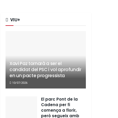
VIU+
Xavi Paz tornarà a ser el
candidat del PSC i vol aprofundir
en un pacte progressista
10/07/2026
El parc Pont de la
Cadena per fi
comença a florir,
però segueix amb