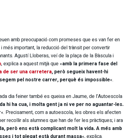
uns veuen amb preocupació com promeses que es van fer en
 més important, la reducció del trànsit per convertir
anants. Agustí Lloberas, veí de la plaça de la Bàscula i
a
, explica a aquest mitjà que «
amb la primera fase del
a de ser una carretera
, però segueix havent-hi
assegem pel nostre carrer, perquè és impossible
«.
cada dia feiner també es queixa en Jaume, de l’Autoescola
rda hi ha cua, i molta gent ja ni ve per no aguantar-les.
r
«. Precisament, com a autoescola, les obres els afecten
er recollir als alumnes que han de fer les pràctiques; i ara
da, però ens està complicant molt la vida. A més amb
asses i tot plegat està durant massa
«, explica.