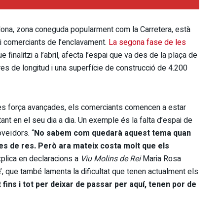
lona, zona coneguda popularment com la Carretera, està
 i comerciants de l’enclavament.
La segona fase de les
ue finalitzi a l’abril, afecta l’espai que va des de la plaça de
res de longitud i una superfície de construcció de 4.200
bres força avançades, els comerciants comencen a estar
t en el seu dia a dia. Un exemple és la falta d’espai de
oveïdors. “
No sabem com quedarà aquest tema quan
es de res. Però ara mateix costa molt que els
xplica en declaracions a
Viu Molins de Rei
Maria Rosa
e’, que també lamenta la dificultat que tenen actualment els
 fins i tot per deixar de passar per aquí, tenen por de