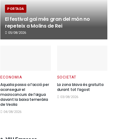
PORTADA
El festival gai més gran del món no
repeteix a Molins de Rei
05/08/2026
ECONOMIA
SOCIETAT
Aqualia passa a l’acció per
La zona blava és gratuïta
aconseguir el
durant tot l’agost
macroconcurs de l’aigua
03/08/2026
davant la baixa temerària
de Veolia
04/08/2026