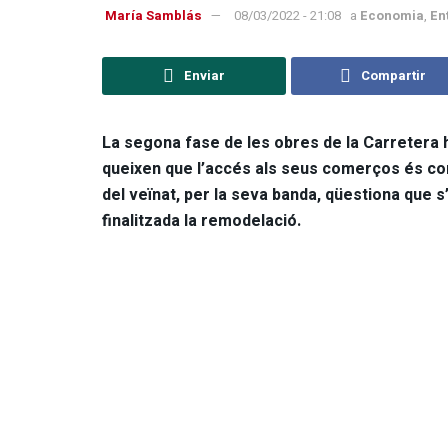
María Samblás
08/03/2022 - 21:08
a
Economia
,
En
Enviar
Compartir
La segona fase de les obres de la Carretera h
queixen que l’accés als seus comerços és compl
del veïnat, per la seva banda, qüestiona que
finalitzada la remodelació.