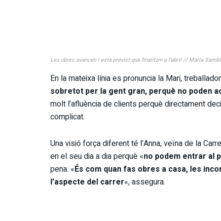
Les obres avancen i està previst que finalitzin a l’abril // María Samb
En la mateixa línia es pronuncia la Mari, treballadora
sobretot per la gent gran, perquè no poden ac
molt l’afluència de clients perquè directament de
complicat.
Una visió força diferent té l’Anna, veïna de la Car
en el seu dia a dia perquè «
no podem entrar al p
pena. «
És com quan fas obres a casa, les incom
l’aspecte del carrer
«, assegura.