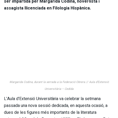
ser impartida per Margarida Codina, novel·lista i
assagista llicenciada en Filologia Hispànica.
Margarida Codina, durant la xerrada a la Federació Obrera // Aula d’Extensió
Universitària – Cedida
L’Aula d’Extensió Universitària va celebrar la setmana
passada una nova sessió dedicada, en aquesta ocasió, a
dues de les figures més importants de la literatura